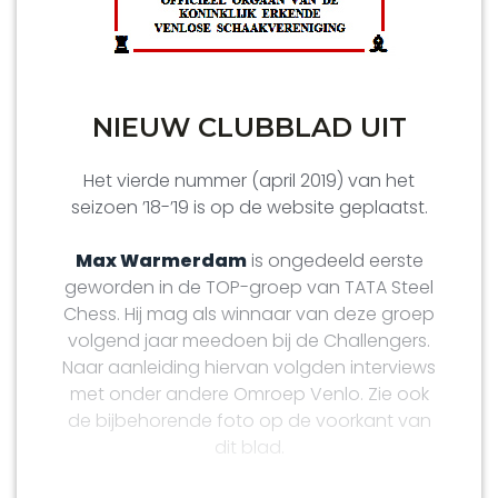
jaarlijks jeugdtoernooi georganiseerd door
onze vereniging, dat eerst het Van
Spijktoernooi heette en later (na het
overlijden van Theo) het Theo van
Spijktoernooi. Naast financiële
NIEUW CLUBBLAD UIT
ondersteuning werden ook vele jaren lang
fraaie door hen gedrukte schaakboeken
Het vierde nummer (april 2019) van het
aan de deelnemers uitgereikt !
seizoen ’18-’19 is op de website geplaatst.
Hub was bij elk toernooi aanwezig.
Max Warmerdam
is ongedeeld eerste
geworden in de TOP-groep van TATA Steel
Tijdens de jaarvergadering op 1 september
Chess. Hij mag als winnaar van deze groep
2003 werd hem vanwege zijn 50-jarig
volgend jaar meedoen bij de Challengers.
lidmaatschap door loco-burgemeester
Naar aanleiding hiervan volgden interviews
Piet Janssen de erespeld van de KNSB
met onder andere Omroep Venlo. Zie ook
uitgereikt. Zie de kopfoto. Ook werd hij toen
de bijbehorende foto op de voorkant van
benoemd tot erelid.
dit blad.
Hij zal in herinnering blijven als een