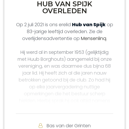
HUB VAN SPIJK
OVERLEDEN
Op 2 juli 2021 is ons erelid
Hub van Spijk
op
83-jarige leeftijd overleden. Zie de
overlijdensadvertentie op
Mensenlinq
.
Hij werd al in september 1953 (gelijktijdig
met Huub Borghouts) aangemeld bij onze
vereniging, en was daarmee dus bijna 68
jaar lid. Hij heeft zich al die jaren nauw
betrokken getoond bij de club. Zo had hij
op elke jaarvergadering nuttige
opmerkingen die het bestuur scherp
hielden. Hierbij sprak hij ook altijd namens
de leden zijn dank uit.
Verder was hij tot voor kort een trouw
Bas van der Grinten
bezoeker bij de thuiswedstrijden van het