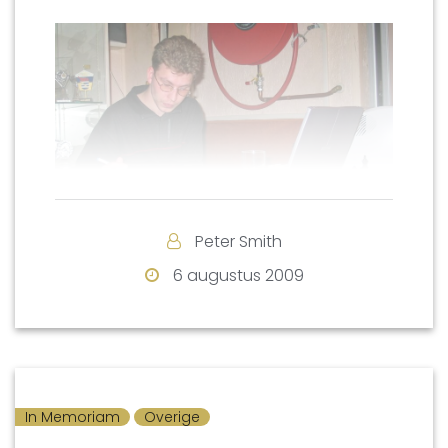
Peter Smith
6 augustus 2009
Paul bij het Noord Limburgs Jeugd
kampioenschap 20-11-2004
Hij wordt herdacht in 3 artikelen van:
Bas van der Grinten
In Memoriam
Overige
Ad Burgmans middels zijn toespraak bij