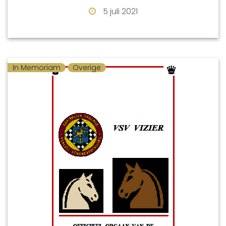
eerste team.
5 juli 2021
Hij was een sterke speler die in de 1955 en
1956 jeugdkampioen van Limburg werd.
Later maakte hij lange tijd deel uit van ons
In Memoriam
Overige
eerste team.
Samen met zijn broer Theo (oud-voorzitter,
overleden in 2007) was hij directeur van
Drukkerij Van Spijk. Zij hebben daarmee
grote betekenis gehad voor de
schaakwereld, onder meer door het
drukken van vele schaakboeken en
jarenlang het KNSB-tijdschrift Schakend
Nederland. En ook meerdere
jubileumboeken van onze vereniging.
Vanaf 1990 waren zij sponsor van een