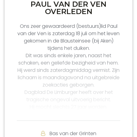
PAUL VAN DER VEN
de crematie, en
OVERLEDEN
Marc van der Lee in een kort stukje met
foto’s
Ons zeer gewaardeerd (bestuurs)lid Paul
van der Ven is zaterdag 18 juli om het leven
Zie
hier
voor de artikelen.
gekomen in de Blausteinsee (bij Aken)
tijdens het duiken.
De stukjes stonden eerder in
VSV Vizier nr 6
Dit was sinds enkele jaren, naast het
van augustus 2009
.
schaken, een geliefde bezigheid van hem.
Hij werd sinds zaterdagmiddag vermist. Zijn
lichaam is maandagavond na uitgebreide
zoekacties geborgen.
Dagblad De Limburger heeft over het
tragische ongeval uitvoerig bericht.
Hij mocht slechts 27 jaar worden.
De uitvaartdienst is maandag 27 juli om
10.00 uur in het crematorium in Blerick.
Bas van der Grinten