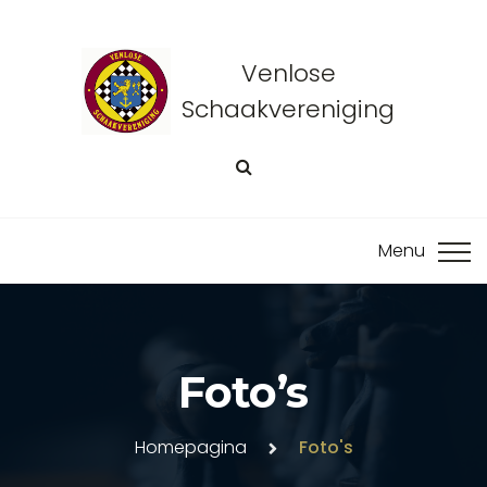
Venlose
Schaakvereniging
Foto’s
Homepagina
Foto's