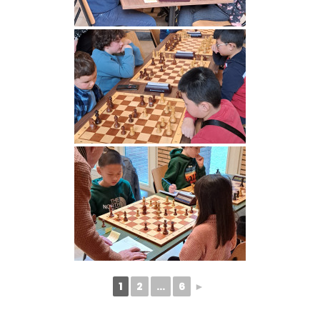
1
2
...
6
►