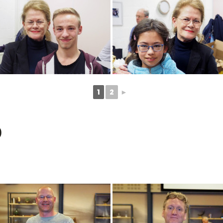
1
2
►
9