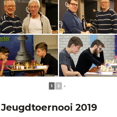
1
2
►
 Jeugdtoernooi 2019