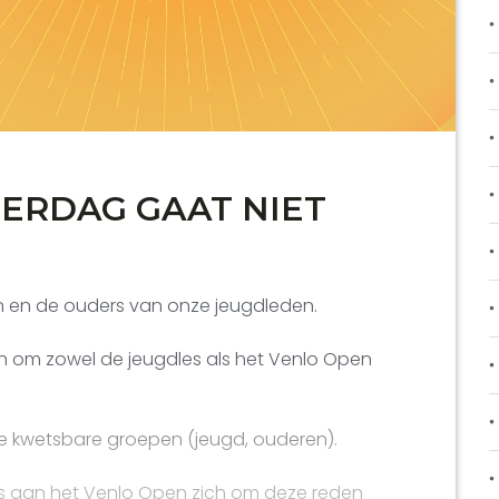
ERDAG GAAT NIET
 en de ouders van onze jeugdleden.
n om zowel de jeugdles als het Venlo Open
de kwetsbare groepen (jeugd, ouderen).
 aan het Venlo Open zich om deze reden