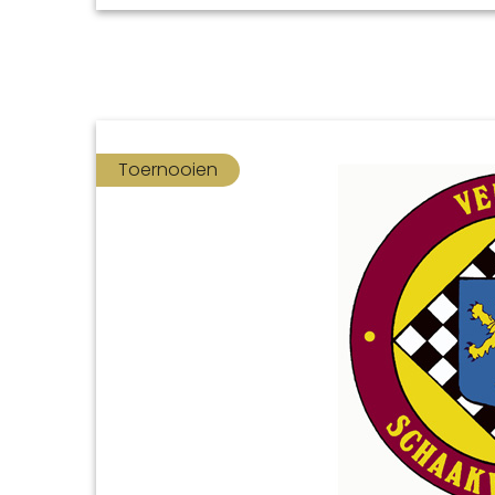
Omroep Venlo
berichtte gisteren hierov
Het schaakteam van
T
voor de landelijke finale van
Toernooien
Het team bestaat uit vijf leerl
verzekerden zij zich van een pla
Het volledige bericht van Omroep Venl