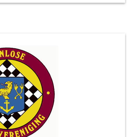
er het volgende.
alentencampus Venlo
heeft zich geplaatst
 de NK schaken voor basisscholen in Arnhem.
ingen …. Met een uiteindelijke vierde plaats
ats in de landelijke finale op 27 juni.
o staat
hier
.
Het team bestaat uit vijf leerlingen:
Timo van der Hoogt
, Marijn Huys,
YuHuan Zheng
, Raf Jaspers en
Olivier Tran
.
Hun training en de begeleiding was