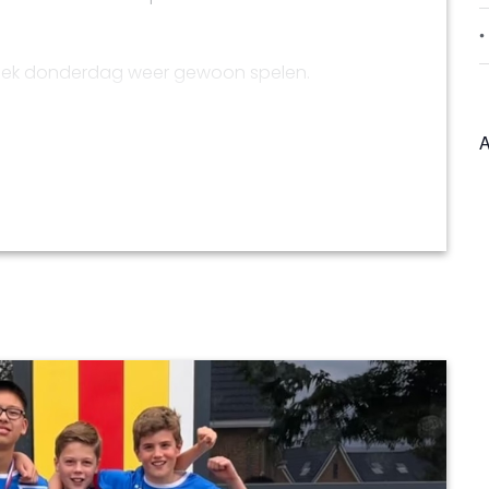
week donderdag weer gewoon spelen.
en koste van de eerste ronde van het
A