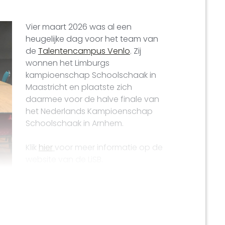
Vier maart 2026 was al een
heugelijke dag voor het team van
de
Talentencampus Venlo
. Zij
wonnen het Limburgs
kampioenschap Schoolschaak in
Maastricht en plaatste zich
daarmee voor de halve finale van
het Nederlands Kampioenschap
Schoolschaak in Arnhem.
Klik
hier
voor meer informatie op de
website van de LiSB.
Foto van de website van de LiSB
Talentencampus Venlo
nog een tandje bij in
ak basisonderwijs Algemeen.