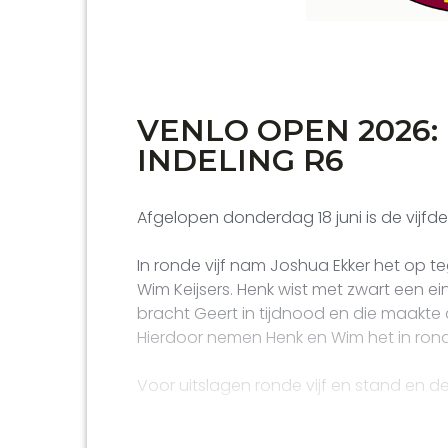
VENLO OPEN 2026:
INDELING R6
Afgelopen donderdag 18 juni is de vijf
In ronde vijf nam Joshua Ekker het op 
Wim Keijsers. Henk wist met zwart een e
Een aantal partijen van team Talente
bracht Geert in tijdnood en die maakte
Hoogt, is te bekijken omdat de verenig
Hierdoor nemen Henk en Wim het in rond
Lichess heeft aangemaakt van de bove
Voor uitslagen ronde vijf en stand en de
Geert Hovens is helaas verhinderd voor de
gaan Hans van Mulekom en Gerard in ’t