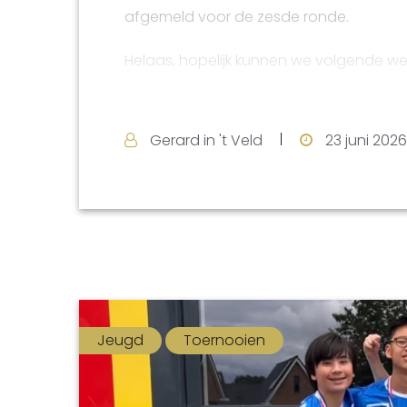
afgemeld voor de zesde ronde.
Helaas, hopelijk kunnen we volgende 
De ronde wordt als het kan ingehaald t
zomersnelschaak.
Gerard in 't Veld
23 juni 2026
Jeugd
Toernooien