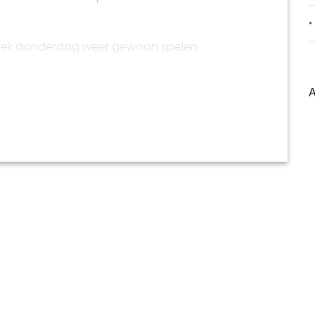
week donderdag weer gewoon spelen.
en koste van de eerste ronde van het
A