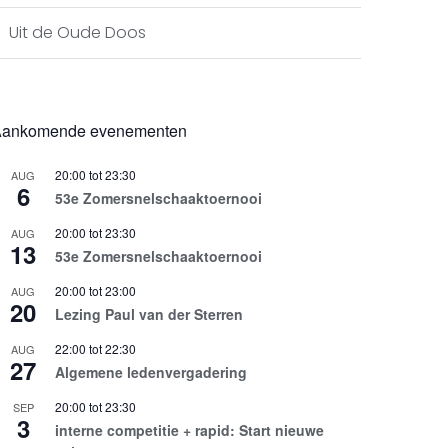
Uit de Oude Doos
ankomende evenementen
20:00
tot
23:30
AUG
6
53e Zomersnelschaaktoernooi
20:00
tot
23:30
AUG
13
53e Zomersnelschaaktoernooi
20:00
tot
23:00
AUG
20
Lezing Paul van der Sterren
22:00
tot
22:30
AUG
27
Algemene ledenvergadering
20:00
tot
23:30
SEP
3
interne competitie + rapid: Start nieuwe