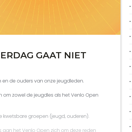
ERDAG GAAT NIET
 en de ouders van onze jeugdleden.
n om zowel de jeugdles als het Venlo Open
de kwetsbare groepen (jeugd, ouderen).
 aan het Venlo Open zich om deze reden