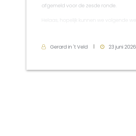
afgemeld voor de zesde ronde.
Helaas, hopelijk kunnen we volgende 
De ronde wordt als het kan ingehaald t
zomersnelschaak.
Gerard in 't Veld
23 juni 2026