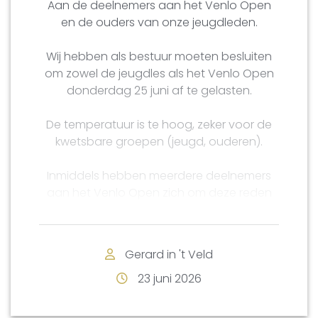
Aan de deelnemers aan het Venlo Open
en de ouders van onze jeugdleden.
Wij hebben als bestuur moeten besluiten
om zowel de jeugdles als het Venlo Open
donderdag 25 juni af te gelasten.
De temperatuur is te hoog, zeker voor de
kwetsbare groepen (jeugd, ouderen).
Inmiddels hebben meerdere deelnemers
aan het Venlo Open zich om deze reden
afgemeld voor de zesde ronde.
Helaas, hopelijk kunnen we volgende week
Gerard in 't Veld
donderdag weer gewoon spelen.
23 juni 2026
De ronde wordt als het kan ingehaald ten
koste van de eerste ronde van het