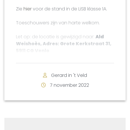
Zie
hier
voor de stand in de LiSB klasse 1A.
Toeschouwers zijn van harte welkom.
Let op: de locatie is gewijzigd naar:
Ald
Weishoès,
Adres: Grote Kerkstraat 31,
5911 CG Venlo
Roel Versleijen, directeur-bestuurder van
Gerard in 't Veld
woningcorporatie Antares en voorzitter en
Jacques en Ellen Scheuten
7 november 2022
vorst van ; Venloosch Vastelaoves
Foundation
Gezelschap Jocus’, richt zich in het
Venloos tot de Venlose sponsoren.
Tenslotte besteedt Frank Clevers op de
website van de Limburgse Schaakbond
uitgebreid aandacht aan de sponsoractie,