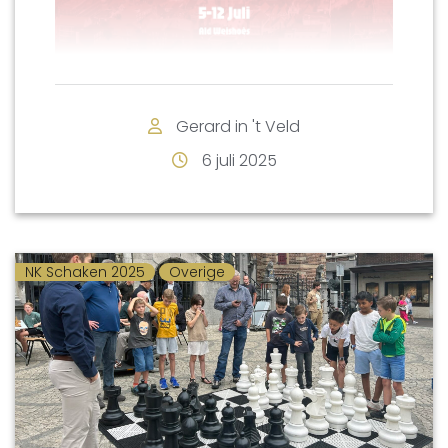
Gerard in 't Veld
6 juli 2025
Naar aanleiding van het 100-jarig
NK Schaken 2025
Overige
jubileum van de Venlose
Schaakvereniging is het idee
geboren om het NK schaken naar
Venlo te halen.
Als onderdeel van de financiering
hiervan is de Club van 100
opgericht. Zowel particulieren als
bedrijven kunnen lid worden door