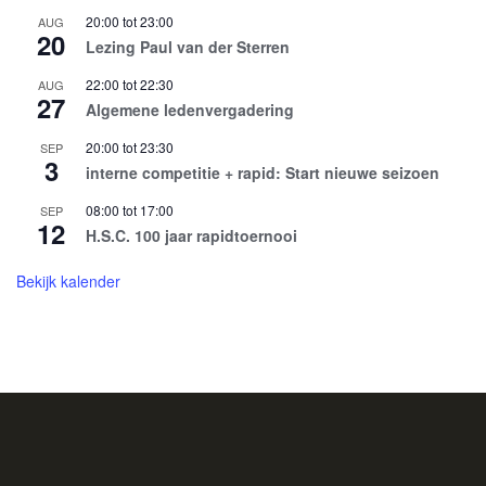
20:00
tot
23:00
AUG
20
Lezing Paul van der Sterren
Club van
22:00
tot
22:30
AUG
27
Algemene ledenvergadering
Honderd
20:00
tot
23:30
SEP
3
interne competitie + rapid: Start nieuwe seizoen
Als onderdeel van de financiering
van het NK is de Club van 100
08:00
tot
17:00
SEP
12
opgericht.
H.S.C. 100 jaar rapidtoernooi
Zowel particulieren als bedrijven
Bekijk kalender
kunnen lid worden door eenmalig €
100 te doneren.
Inmiddels telt de club 25 leden,
particulieren en bedrijven.
De volgende particuliere en overige
leden van de club van 100 hebben
toestemming tot vernoeming