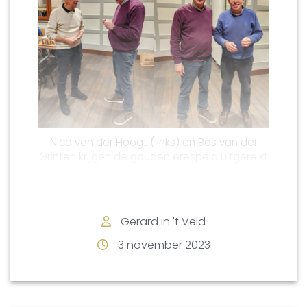
Weldadige Stichting van
Heutz
Nico van der Hoogt (links) en Bas van der
Grinten krijgen de gouden erespeld uitgereikt
Onze leden Nico van der Hoogt en Bas van
der Grinten zijn per 1 september 1973
aangemeld als lid van onze vereniging,
Gerard in 't Veld
Vanwege dit heugelijke feit kregen zij de
3 november 2023
gouden KNSB-erespeld uitgereikt voor het
50-jarige lidmaatschap. VSV-voorzitter
Gerard in ’t Veld reikte Nico en Bas de
onderscheidingen uit tijdens de clubavond