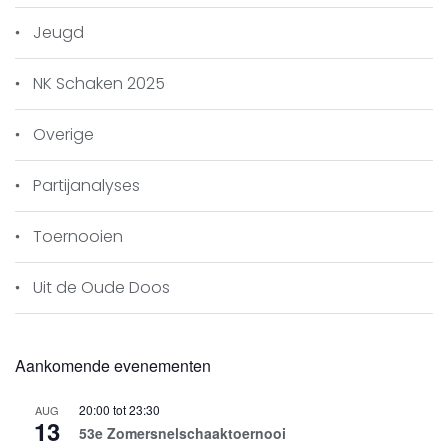
Jeugd
NK Schaken 2025
Venlo Partners
Overige
Partijanalyses
Toernooien
Uit de Oude Doos
Aankomende evenementen
Venlose Schaakvereniging
20:00
tot
23:30
AUG
13
53e Zomersnelschaaktoernooi