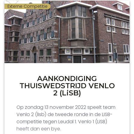
van 2 november 2023.
Externe Competitie
Ikwileenstartershypotheek.nl
Bekijk daarna het filmpje waarin Roel
(Venlo)
Overigens zijn twee leden nog langer lid
Versleijen een oproep doet om óók partner
van onze vereniging:
Jan op de Laak
(sinds
van het NK te worden! Eveneens op
1-4-1963) en Huub Borghouts (sinds 1-9-
YouTube
en hieronder.
1953).
Periscoop Agency
Koninklijke Nederlandse
AANKONDIGING
Schaak Bond
THUISWEDSTRIJD VENLO
2 (LiSB)
Op zondag 13 november 2022 speelt team
Venlo 2 (lIsb) de tweede ronde in de LiSB-
competitie tegen Leudal 1. Venlo 1 (LiSB)
Limburgse Schaakbond
heeft dan een bye.