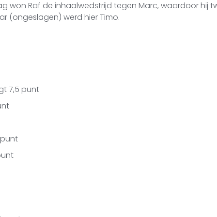
 won Raf de inhaalwedstrijd tegen Marc, waardoor hij t
naar (ongeslagen) werd hier Timo.
t 7,5 punt
unt
 punt
punt