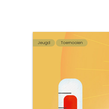
Jeugd
Toernooien