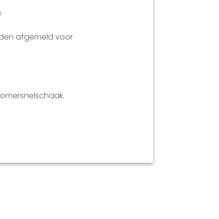
.
eden afgemeld voor
 zomersnelschaak.