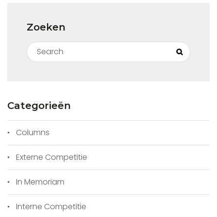
Zoeken
Search for:
Search
Categorieën
Partijfragment: Maarten Strijbos tegen
Columns
Bianca de Jong Muhren
Externe Competitie
Bianca heeft zojuist 25..,Pd7 gespeeld. Na
26.Tce1 bleek de dame echter midden op
In Memoriam
het bord gevangen. Op ..,Dd6 volgt immers
Pf7+. Ze was daarom gedwongen met
Interne Competitie
26..,Pe5 een stuk te geven, waarna de