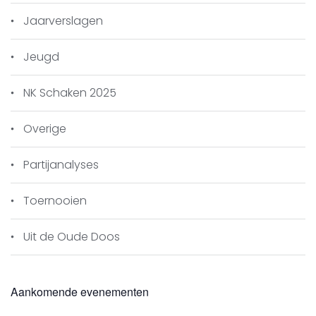
stelling uiteraard onhoudbaar werd voor
haar.
Jaarverslagen
Op bord 4 creëerden Rudi van Gool en
Stefan Beukema een onoverzichtelijke
Jeugd
partij. Met een truc wist Rudi zijn dame de
stelling van Stefan binnen te loodsen. Dit
NK Schaken 2025
leverde echter niet voldoende voordeel op
omdat Stefan met een tegentruc de
Overige
kwaliteit wist te veroveren. De kansen
waren nog in evenwicht, omdat Rudi twee
Partijanalyses
vrijpionnen had. Een ondoordachte
pionzet in tijdnood kostte Rudi echter een
Toernooien
stuk en de partij. Debutant Philipp Welzel
baarde opzien door in een uitstekend
Uit de Oude Doos
gespeelde partij Lars Vereggen volkomen
kansloos te laten. Toen Lars een diagonaal
opende voor de witveldige loper van
Philipp kostte een schijnoffer hem een stuk
Aankomende evenementen
en de partij. De andere debutant, zijn