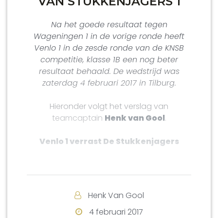
VAN STUKKENJAGERS 1
Na het goede resultaat tegen
Wageningen 1 in de vorige ronde heeft
Venlo 1 in de zesde ronde van de KNSB
competitie, klasse 1B een nog beter
resultaat behaald. De wedstrijd was
zaterdag 4 februari 2017 in Tilburg.
Hieronder volgt het verslag van
teamcaptain
Henk van Gool
.
Venlo 1 verrast De Stukkenjagers
Het eerste team van Venlo heeft De
Stukkenjagers een illusie armer gemaakt.
Hoopten de Tilburgers wellicht nog in het
Henk Van Gool
spoor van koploper Voerendaal te blijven,
na afgelopen weekeinde ziet het er naar
4 februari 2017