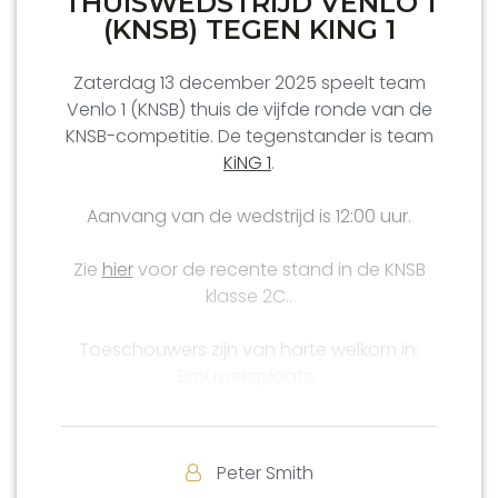
THUISWEDSTRIJD VENLO 1
(KNSB) TEGEN KING 1
Zaterdag 13 december 2025 speelt team
Venlo 1 (KNSB) thuis de vijfde ronde van de
KNSB-competitie. De tegenstander is team
KiNG 1
.
Aanvang van de wedstrijd is 12:00 uur.
Zie
hier
voor de recente stand in de KNSB
klasse 2C..
Toeschouwers zijn van harte welkom in:
Brouwersplaats,
Adres: Parade 5e, 5911 CA Venlo
(Let op: NIEUWE LOCATIE)
Peter Smith