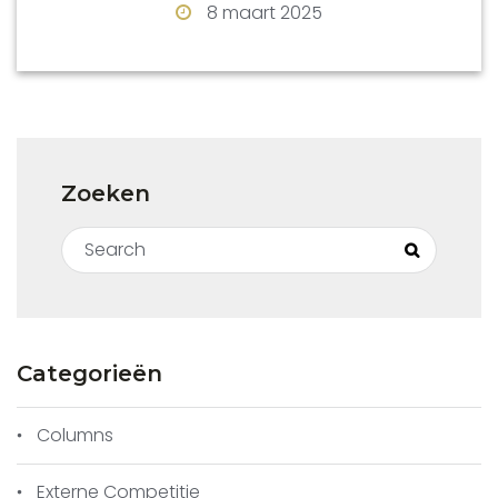
8 maart 2025
Gool staat
hier
op onze website. Het
verslag van Capelle staat
hier
op hun
website.
Zoeken
Search for:
Search
Categorieën
Columns
Externe Competitie