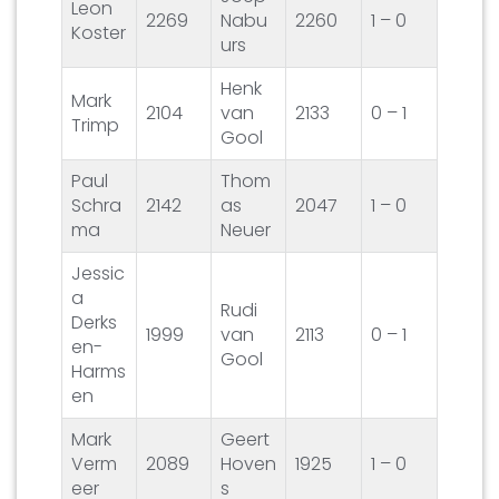
Leon
2269
Nabu
2260
1 – 0
Koster
urs
Henk
Mark
2104
van
2133
0 – 1
Trimp
Gool
Paul
Thom
Schra
2142
as
2047
1 – 0
ma
Neuer
Jessic
a
Rudi
Derks
1999
van
2113
0 – 1
en-
Gool
Harms
en
Mark
Geert
Verm
2089
Hoven
1925
1 – 0
eer
s