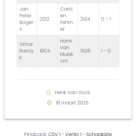
Jan
Carst
Peter
en
2012
2124
0 – 1
Boger
Fehm
s
er
Hans
Vince
van
Rama
1904
1926
1 – 0
Mulek
k
om
Henk Van Gool
18 maart 2025
Pingback:
CSV 1 - Venlo 1 - Schaaksite