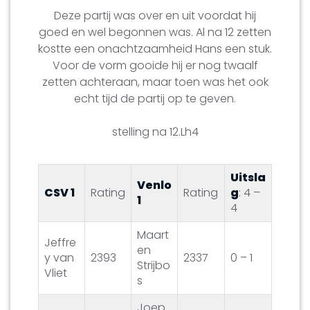
Deze partij was over en uit voordat hij
goed en wel begonnen was. Al na 12 zetten
kostte een onachtzaamheid Hans een stuk.
Voor de vorm gooide hij er nog twaalf
zetten achteraan, maar toen was het ook
echt tijd de partij op te geven.
stelling na 12.Lh4
Uitsla
Venlo
CSV 1
Rating
Rating
g
: 4 –
1
4
Maart
Jeffre
en
y van
2393
2337
0 – 1
Strijbo
Vliet
s
Joep