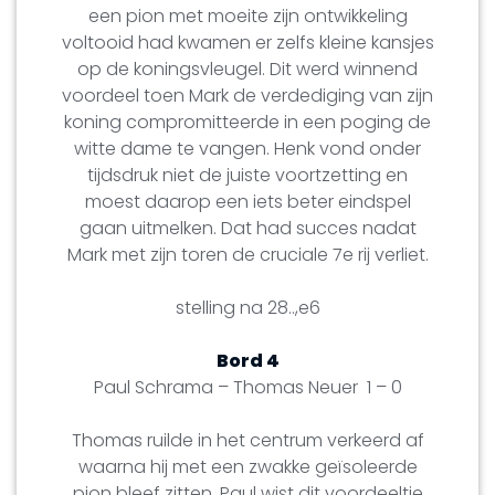
een pion met moeite zijn ontwikkeling
voltooid had kwamen er zelfs kleine kansjes
op de koningsvleugel. Dit werd winnend
voordeel toen Mark de verdediging van zijn
koning compromitteerde in een poging de
witte dame te vangen. Henk vond onder
tijdsdruk niet de juiste voortzetting en
moest daarop een iets beter eindspel
gaan uitmelken. Dat had succes nadat
Mark met zijn toren de cruciale 7e rij verliet.
stelling na 28..,e6
Bord 4
Paul Schrama – Thomas Neuer 1 – 0
Thomas ruilde in het centrum verkeerd af
waarna hij met een zwakke geïsoleerde
pion bleef zitten. Paul wist dit voordeeltje