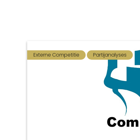
Externe Competitie
Partijanalyses