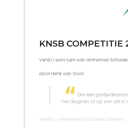
KNSB COMPETITIE 2
Venlo 1 won ruim van Arnhemse Schaakac
door Henk van Gool
Om een partijvariant in 
het diagram of op een zet in 
Venlo 1 – Arnhemse Schaakacademie 1