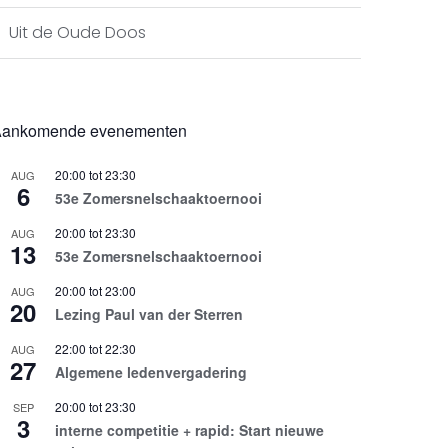
Uit de Oude Doos
ankomende evenementen
20:00
tot
23:30
AUG
6
53e Zomersnelschaaktoernooi
20:00
tot
23:30
AUG
13
53e Zomersnelschaaktoernooi
20:00
tot
23:00
AUG
20
Lezing Paul van der Sterren
22:00
tot
22:30
AUG
27
Algemene ledenvergadering
20:00
tot
23:30
SEP
3
interne competitie + rapid: Start nieuwe