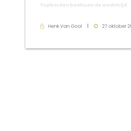
Topborden beslissen de wedstrijd
Meteen al de eerste thuiswedstrijd kon Ve
bleken de buren, de Tegelse Schaakvere
Henk Van Gool
27 oktober 
stellen. De communicatie daaromtrent b
teamleiders van Venlo en Arnhem, waardo
start ging. Gelukkig waren beide teams 
De wedstrijd verliep in eerste instantie
Schaakacademie 1 moet hebben gedach
boeken. Op vrijwel alle borden was na ee
kon behalen. Alleen bord 1 leek in het 
Plotseling kantelde de wedstrijd. Op d
Arnhemmer in de fout, waarna het onve
borden behaalden de Arnhemmers met e
positieve score, maar dat was uiteraar
Bord 1