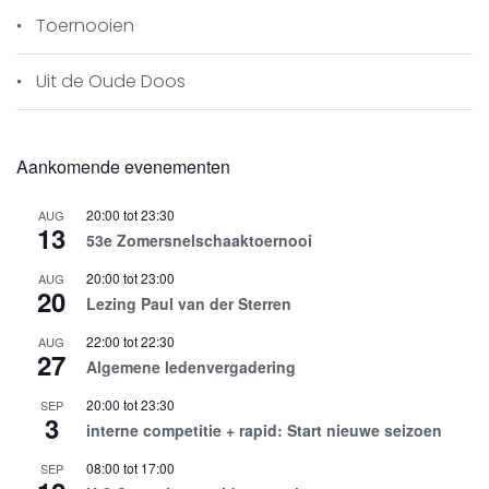
Toernooien
Uit de Oude Doos
Aankomende evenementen
20:00
tot
23:30
AUG
13
53e Zomersnelschaaktoernooi
20:00
tot
23:00
AUG
20
Lezing Paul van der Sterren
22:00
tot
22:30
AUG
27
Algemene ledenvergadering
20:00
tot
23:30
SEP
3
interne competitie + rapid: Start nieuwe seizoen
08:00
tot
17:00
SEP