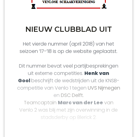
NIEUW CLUBBLAD UIT
Het vierde nummer (april 2018) van het
seizoen ’17-’18 is op de website geplaatst.
Dit nummer bevat veel partijbesprekingen
uit externe competities.
Henk van
Gool
beschrijft de wedstrijden uit de KNSB-
competitie van Venlo 1 tegen
UVS Nijmegen
en
DSC Delft.
Teamcaptain
Marc van der Lee
van
Venlo 2 was blij met zijn overwinning in de
stadsderby op Blerick 2
.
Boeb Jacobs
breidt onverdroten zijn