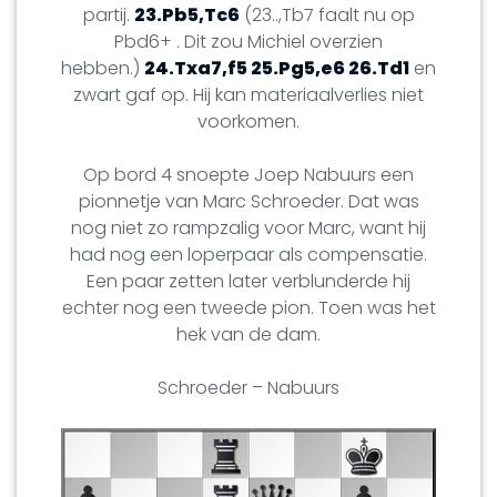
partij.
23.Pb5,Tc6
(23..,Tb7 faalt nu op
Pbd6+ . Dit zou Michiel overzien
hebben.)
24.Txa7,f5 25.Pg5,e6 26.Td1
en
zwart gaf op. Hij kan materiaalverlies niet
voorkomen.
Op bord 4 snoepte Joep Nabuurs een
pionnetje van Marc Schroeder. Dat was
nog niet zo rampzalig voor Marc, want hij
had nog een loperpaar als compensatie.
Een paar zetten later verblunderde hij
echter nog een tweede pion. Toen was het
hek van de dam.
Schroeder – Nabuurs