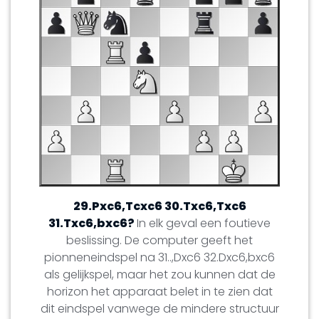
29.Pxc6,Tcxc6 30.Txc6,Txc6
31.Txc6,bxc6?
In elk geval een foutieve
beslissing. De computer geeft het
pionneneindspel na 31..,Dxc6 32.Dxc6,bxc6
als gelijkspel, maar het zou kunnen dat de
horizon het apparaat belet in te zien dat
dit eindspel vanwege de mindere structuur