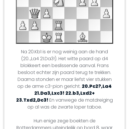
Na 20.Kb1 is er nog weinig aan de hand
(20..,La4 21.Da3!). Het witte paard op d4
blokkeert een beslissende aanval. Frans
besloot echter zijn paard terug te trekken.
Daarna stonden er maar liefst vier stukken
op de arme c3-pion gericht.
20.Pc2?,La4
21.Da3,Lxc3! 22.b3,Lxd2+
23.Txd2,Dc3!
En vanwege de matdreiging
op a1 was de zwarte loper taboe.
Hun enige zege boekten de
Rotterdammers uiteindelijk op bord 8, waar