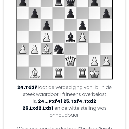
24.Td2?
laat de verdediging van Lb1 in de
steek waardoor Tf1 ineens overbelast
is.
24..,Pxf4! 25.Txf4,Txd2
26.Lxd2,Lxb1
en de witte stelling was
onhoudbaar.
Weer een bord verder had Christian Busch