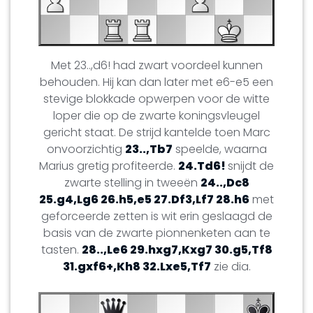
Met 23..,d6! had zwart voordeel kunnen
behouden. Hij kan dan later met e6-e5 een
stevige blokkade opwerpen voor de witte
loper die op de zwarte koningsvleugel
gericht staat. De strijd kantelde toen Marc
onvoorzichtig
23..,Tb7
speelde, waarna
Marius gretig profiteerde.
24.Td6!
snijdt de
zwarte stelling in tweeën
24..,Dc8
25.g4,Lg6 26.h5,e5 27.Df3,Lf7 28.h6
met
geforceerde zetten is wit erin geslaagd de
basis van de zwarte pionnenketen aan te
tasten.
28..,Le6 29.hxg7,Kxg7 30.g5,Tf8
31.gxf6+,Kh8 32.Lxe5,Tf7
zie dia.