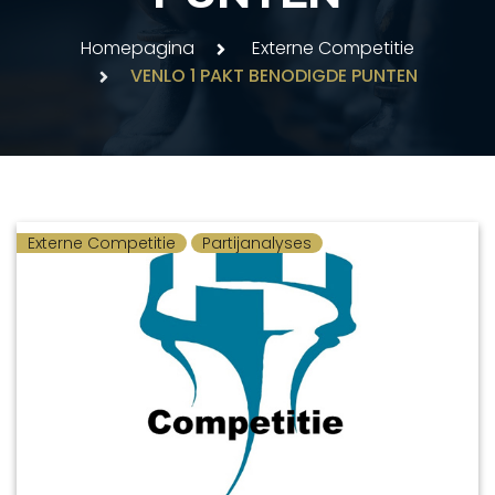
Homepagina
Externe Competitie
VENLO 1 PAKT BENODIGDE PUNTEN
Externe Competitie
Partijanalyses