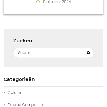
9 oktober 2024
Aanvang: { 10.00 uur (inschrijven tot 9.30
uur).
Einde: circa 16.30 uur.
Systeem: 7 ronden Zwitsers van 20 min.
Zoeken
p.p.p.p.
Search for:
Indeling: Groep 1 (KNSB-rating vanaf 1850)
Search
en Groep 2 (KNSB-rating tot en met 1849)
Inschrijfgeld: € 12,50 (Inclusief lunch; 2
broodjes en een kop soep)
Categorieën
(Voor jeugdspelers t/m 16 jaar is het
Columns
inschrijfgeld € 7,50)
Externe Competitie