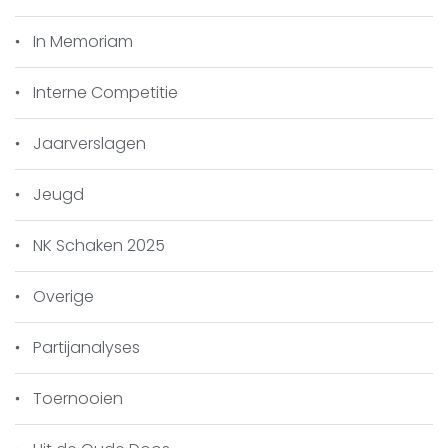
Prijzengeld: geldprijzen voor de nrs. 1-3 in
elke groep.
In Memoriam
Inschrijven: Per e-mail uiterlijk op woensdag
Interne Competitie
30 oktober bij de wedstrijdleider:
Geert Hovens
Jaarverslagen
geert.hovens@planet.nl, onder vermelding
van: vereniging en KNSB-rating.
Jeugd
Betaling: Contant op zaterdag 2 november
2024 voor aanvang van het toernooi.
NK Schaken 2025
De flyer van het toernooi staat
hier
.
Overige
Partijanalyses
Toernooien