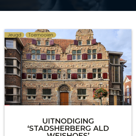
Jeugd
Toernooien
UITNODIGING
‘STADSHERBERG ALD
WEISHOES’