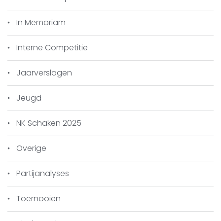
Teamcaptain Henk van Gool zal binnenkort
zijn verslag van de wedstrijd op de website
In Memoriam
zetten.
Interne Competitie
De andere leden van onze vereniging in de
KNSB-competitie hebben het als volgt
Jaarverslagen
gedaan.
Jeugd
NK Schaken 2025
Overige
Partijanalyses
Toernooien