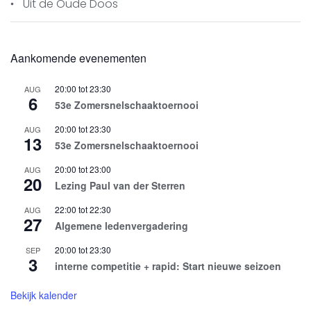
Uit de Oude Doos
Aankomende evenementen
20:00
tot
23:30
AUG
6
53e Zomersnelschaaktoernooi
20:00
tot
23:30
AUG
13
53e Zomersnelschaaktoernooi
20:00
tot
23:00
AUG
20
Lezing Paul van der Sterren
Meesterklasse
.
22:00
tot
22:30
AUG
27
Max Warmerdam
heeft
Algemene ledenvergadering
gewonnen van Michiel Bosman
20:00
tot
23:30
SEP
(2364), Zijn club
Amevo Apeldoorn 1
3
interne competitie + rapid: Start nieuwe seizoen
won ook en is
kampioen van
Nederland.
Voor zijn individuele
Bekijk kalender
resultaten dit seizoen kijk
hier
.