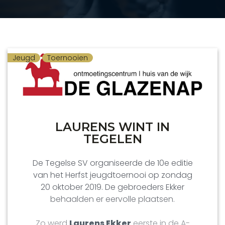
Jeugd
Toernooien
LAURENS WINT IN
TEGELEN
De Tegelse SV organiseerde de 10e editie
van het Herfst jeugdtoernooi op zondag
20 oktober 2019. De gebroeders Ekker
behaalden er eervolle plaatsen.
Zo werd
Laurens Ekker
eerste in de A-