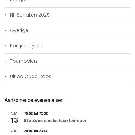
NK Schaken 2025
Overige
Partijanalyses
Toernooien
Uit de Oude Doos
Aankomende evenementen
20:00
tot
23:30
AUG
13
53e Zomersnelschaaktoernooi
20:00
tot
23:00
AUG