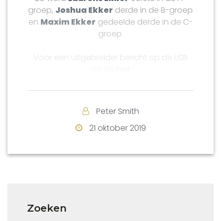
groep,
Joshua Ekker
derde in de B-groep
en
Maxim Ekker
gedeelde derde in de C-
groep.
Voor een uitgebreider bericht op de LiSB
site klik
hier
.
Peter Smith
21 oktober 2019
Zoeken