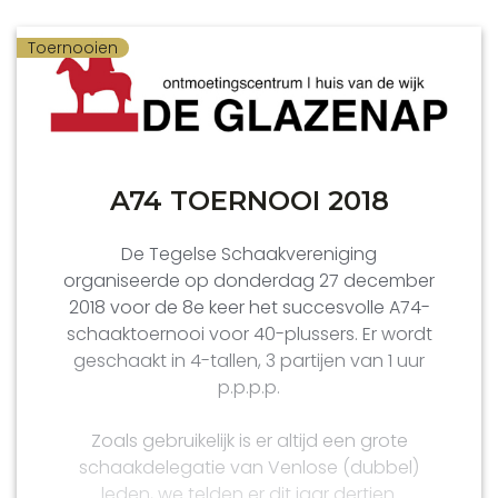
Toernooien
A74 TOERNOOI 2018
De Tegelse Schaakvereniging
organiseerde op donderdag 27 december
2018 voor de 8e keer het succesvolle A74-
schaaktoernooi voor 40-plussers. Er wordt
geschaakt in 4-tallen, 3 partijen van 1 uur
p.p.p.p.
Zoals gebruikelijk is er altijd een grote
schaakdelegatie van Venlose (dubbel)
leden, we telden er dit jaar dertien.