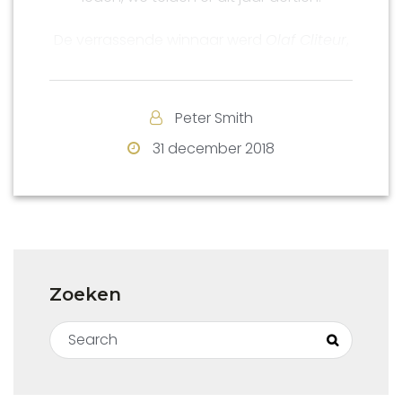
De verrassende winnaar werd
Olaf Cliteur
,
verrassend omdat hij de laagste rating
had van groep 1. De winnaar van
vorig
jaar
,
Christian Busch
, werd gedeeld
Peter Smith
tweede.
31 december 2018
Andere noemenswaardige uitslagen van
‘Venlonaren’ waren:
Geert Hovens, winnaar groep 2
Jan op de Laak, winnaar groep 5
Ad Burgmans, winnaar groep 6
Zoeken
Voor de volledige uitslag, klik
hier
.
Search for:
Search