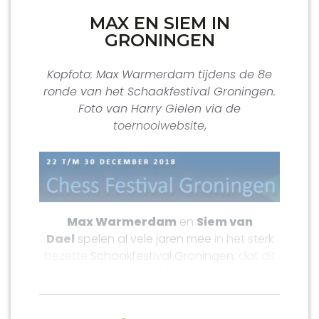
MAX EN SIEM IN
GRONINGEN
Kopfoto: Max Warmerdam tijdens de 8e
ronde van het Schaakfestival Groningen.
Foto van Harry Gielen via de
toernooiwebsite
,
Max Warmerdam
en
Siem van
Dael
spelen al vele jaren mee
in het sterk
bezette
Schaakfestival Groningen
, dat dit
jaar van 22 tot en met 30 december 2018 in
stad Groningen werd gehouden.