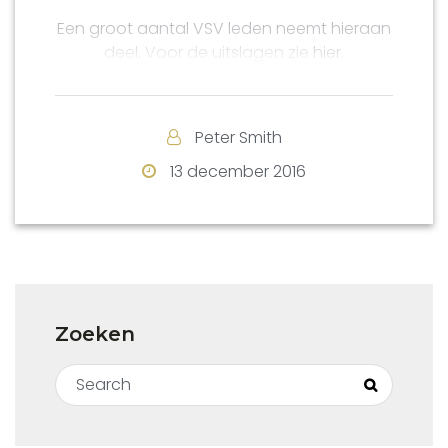
Een groot aantal VSV leden neemt hieraan
deel. Voor de uitslagen zie
hier
.
Peter Smith
13 december 2016
Zoeken
Search for:
Search