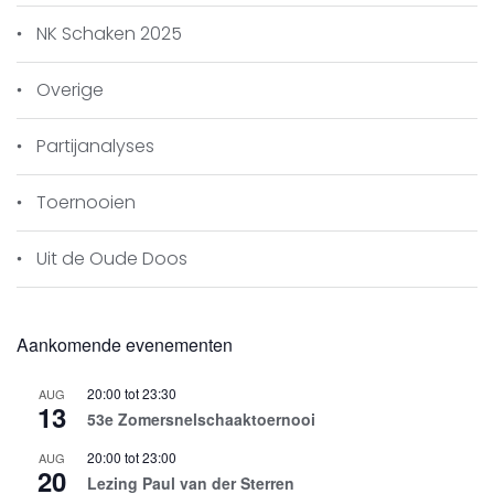
NK Schaken 2025
Overige
Partijanalyses
Toernooien
Uit de Oude Doos
Aankomende evenementen
20:00
tot
23:30
AUG
13
53e Zomersnelschaaktoernooi
20:00
tot
23:00
AUG
20
Lezing Paul van der Sterren