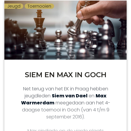
toernooien om de eindstanden te zien.
Jeugd
Toernooien
SIEM EN MAX IN GOCH
Net terug van het EK in Praag hebben
jeugdleden
Siem van Dael
en
Max
Warmerdam
meegedaan aan het 4-
daagse toernooi in Goch (van 4 t/m 9
september 2016).
Max eindigde op de vierde plaats