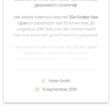
gespeeld in Oostenrijk.
Het eerste toernooi was het
32e Faaker See
Open
in Latschach van 13 tot en met 20
augustus 2016. Bas van der Grinten heeft
hier ook eens een goed toernooi gespeeld.
Het tweede toernooi was het
25. Int. Open
Feffernitz
in uiteraard het plaatsje
Feffernitz. Dit toernooi was van 21 tot en
met 28 augustus 2016.
In beide toernooien heeft AndreI stabiel op
Peter Smith
zijn hoge niveau gespeeld en eindigde hij
dan ook hoog met respectievelijk een
9 september 2016
vierde en een derde plek.
Klik op de naam van de bovenstaande