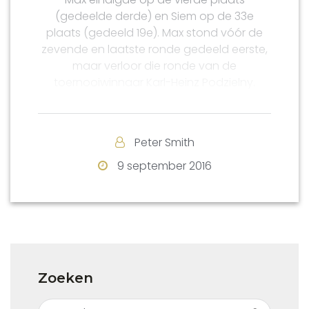
(gedeelde derde) en Siem op de 33e
plaats (gedeeld 19e). Max stond vóór de
zevende en laatste ronde gedeeld eerste,
maar verloor die ronde van de
toernooiwinnaar Karl-Heinz Podzielny.
Voor de de eindstand, zie
hier
.
Peter Smith
9 september 2016
Zoeken
Search for: