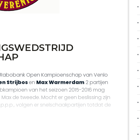
NGSWEDSTRIJD
HAP
et Rabobank Open Kampioenschap van Venlo
n Strijbos
en
Max Warmerdam
2 partijen
lubkampioen van het seizoen 2015-2016 mag
Max de tweede. Mocht er geen beslissing zijn
.p.p.p., volgen er snelschaakpartijen totdat de