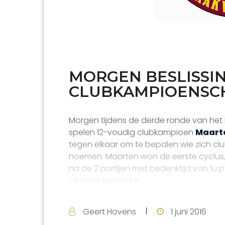
MORGEN BESLISSI
CLUBKAMPIOENSC
Morgen tijdens de derde ronde van h
spelen 12-voudig clubkampioen
Maarte
tegen elkaar om te bepalen wie zich c
noemen. Maarten won de eerste cyclus, 
na de 2 partijen met bedenktijd van 1u p
winnaar bekend is.
Geert Hovens
1 juni 2016