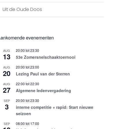
Uit de Oude Doos
ankomende evenementen
20:00
tot
23:30
AUG
13
53e Zomersnelschaaktoernooi
20:00
tot
23:00
AUG
20
Lezing Paul van der Sterren
22:00
tot
22:30
AUG
27
Algemene ledenvergadering
20:00
tot
23:30
SEP
3
interne competitie + rapid: Start nieuwe
seizoen
08:00
tot
17:00
SEP