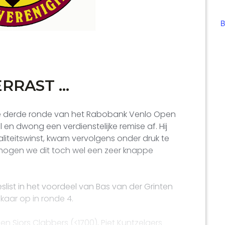
B
ERRAST …
de derde ronde van het Rabobank Venlo Open
en dwong een verdienstelijke remise af. Hij
liteitswinst, kwam vervolgens onder druk te
 mogen we dit toch wel een zeer knappe
ist in het voordeel van Bas van der Grinten
kaar op in ronde 4.
ben Sjors Clabbers (<1700), Piet Kuntzelaers