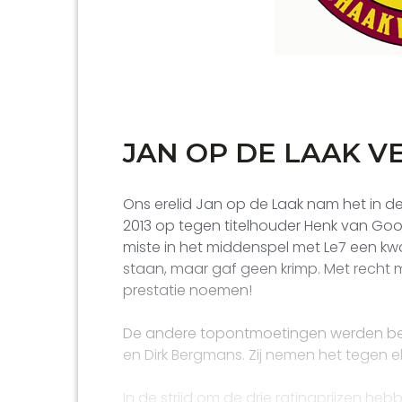
JAN OP DE LAAK V
Ons erelid Jan op de Laak nam het in 
2013 op tegen titelhouder Henk van Gool 
miste in het middenspel met Le7 een kwa
staan, maar gaf geen krimp. Met recht
prestatie noemen!
De andere topontmoetingen werden besl
en Dirk Bergmans. Zij nemen het tegen el
In de strijd om de drie ratingprijzen heb