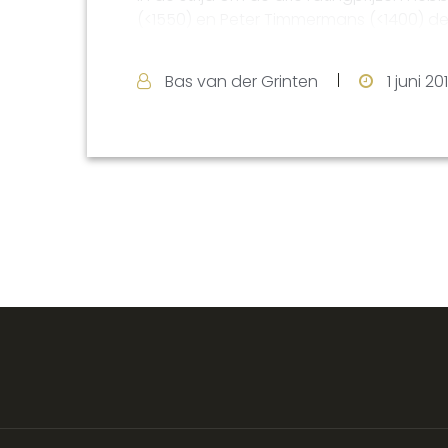
(<1550) en Peter Timmermans (<1400) de
Bas van der Grinten
1 juni 20