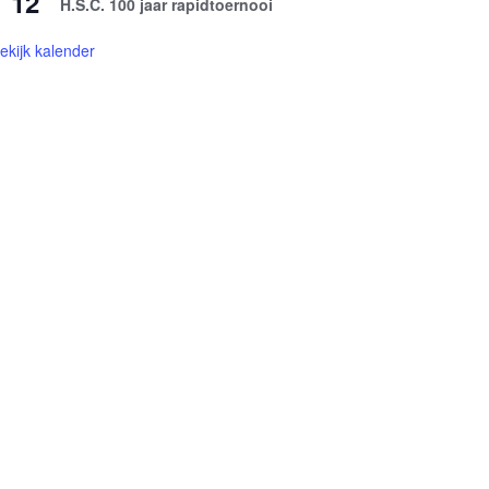
12
H.S.C. 100 jaar rapidtoernooi
ekijk kalender