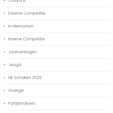
Columns
Verslag van de wedstrijd door
teamleider
Gerard in ’t Veld
.
Externe Competitie
“Na twee partijen te hebben vooruit
gespeeld stonden we met 2-0 achter en
In Memoriam
dus voor de opgave om dit zondag in te
lopen.
Ger en Ad hadden vooruit gespeeld en
Interne Competitie
de verwachting was dat hier minimaal 1
punt uit zou komen. Ad verslikte zich in
Jaarverslagen
een vergiftigde pion en verloor zijn Dame
en Ger had de sterkste tegenstander op
Jeugd
papier, kwam goed uit de opening, maar
kon het toch niet bolwerken na verlies
NK Schaken 2025
van de kwaliteit.
Zondag in Horst begon het hoopvol,
Overige
Gerard kon een punt bijschrijven en het
stond 2-1.
Partijanalyses
Op de andere borden was nog niet veel
voordeel te zien, maar bij Sjraar wel! Dus