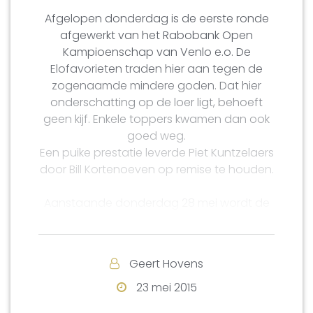
Afgelopen donderdag is de eerste ronde
afgewerkt van het Rabobank Open
Kampioenschap van Venlo e.o. De
Elofavorieten traden hier aan tegen de
zogenaamde mindere goden. Dat hier
onderschatting op de loer ligt, behoeft
geen kijf. Enkele toppers kwamen dan ook
goed weg.
Een puike prestatie leverde Piet Kuntzelaers
door Bill Kortenoeven op remise te houden.
Aanstaande donderdag 28 mei wordt de
2e ronde gespeeld.
Voor meer afbeeldingen zie de Fotopagina
Geert Hovens
2015.
23 mei 2015