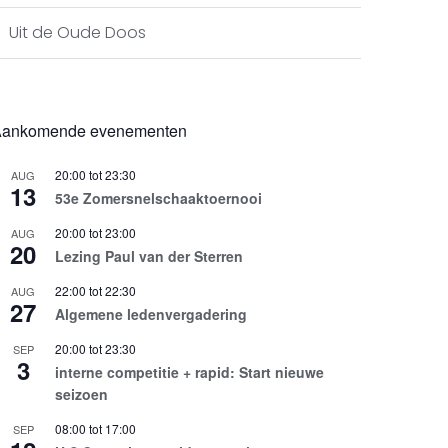
Uit de Oude Doos
ankomende evenementen
20:00
tot
23:30
AUG
13
53e Zomersnelschaaktoernooi
20:00
tot
23:00
AUG
20
Lezing Paul van der Sterren
22:00
tot
22:30
AUG
27
Algemene ledenvergadering
20:00
tot
23:30
SEP
3
interne competitie + rapid: Start nieuwe
seizoen
08:00
tot
17:00
SEP