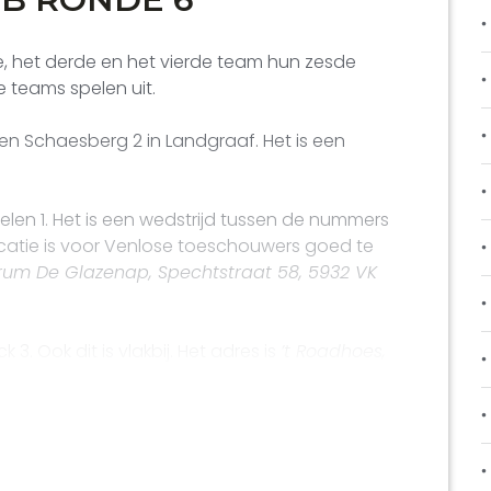
 het derde en het vierde team hun zesde
e teams spelen uit.
n Schaesberg 2 in Landgraaf. Het is een
len 1. Het is een wedstrijd tussen de nummers
ocatie is voor Venlose toeschouwers goed te
um De Glazenap, Spechtstraat 58, 5932 VK
k 3. Ook dit is vlakbij. Het adres is
’t Roadhoes,