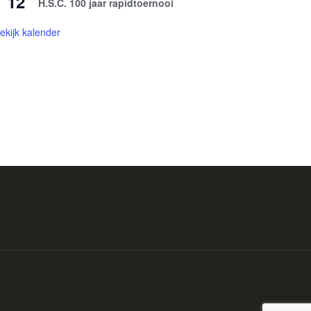
12
H.S.C. 100 jaar rapidtoernooi
ekijk kalender