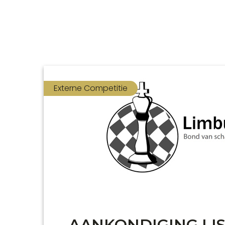
Externe Competitie
AANKONDIGING LI