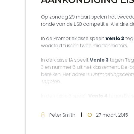
Op zondag 29 maart spelen het tweede,
ronde van de LiSB competitie. Alle drie d
In de Promotieklasse speelt
Venlo 2
tege
wedstrijd tussen twee middenmoters.
In de klasse 1A speelt
Venlo 3
tegen Tege
3 en nummer 6 uit het klassement. De l
bereiken. Het adres is
Ontmoetingscentr
Tegelen
.
In de klasse 3 speelt
Venlo 4
tegen Bleric
Antoniusplein 2, 5921 GV Blerick
.
Peter Smith
27 maart 2015