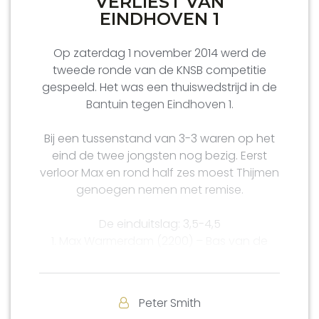
VERLIEST VAN
EINDHOVEN 1
Op zaterdag 1 november 2014 werd de
tweede ronde van de KNSB competitie
gespeeld. Het was een thuiswedstrijd in de
Bantuin tegen Eindhoven 1.
Bij een tussenstand van 3-3 waren op het
eind de twee jongsten nog bezig. Eerst
verloor Max en rond half zes moest Thijmen
genoegen nemen met remise.
De einduitslag: 3,5-4,5
1. Max Warmerdam (2200) – Bas van de
Plassche (2390)0-1
2. Joep Nabuurs (2297)- Luuk van Kooten
(2353) 1/2-1/2
Peter Smith
3. Maarten Strijbos(2333) – Julien Sohier