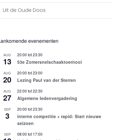
Uit de Oude Doos
ankomende evenementen
20:00
tot
23:30
AUG
13
53e Zomersnelschaaktoernooi
20:00
tot
23:00
AUG
20
Lezing Paul van der Sterren
22:00
tot
22:30
AUG
27
Algemene ledenvergadering
20:00
tot
23:30
SEP
3
interne competitie + rapid: Start nieuwe
seizoen
08:00
tot
17:00
SEP