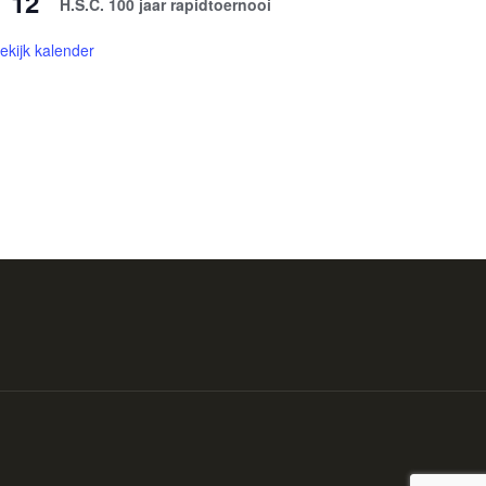
12
H.S.C. 100 jaar rapidtoernooi
ekijk kalender