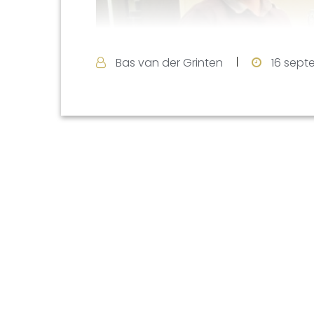
Bas van der Grinten
16 sept
De beker tussen Geert (l) en Maarten
Voor nog wat foto’s van deze clubavon