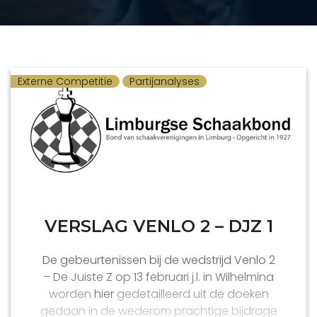
Externe Competitie
Partijanalyses
VERSLAG VENLO 2 – DJZ 1
De gebeurtenissen bij de wedstrijd Venlo 2
– De Juiste Z op 13 februari j.l. in Wilhelmina
worden
hier
gedetailleerd uit de doeken
gedaan in de wederom prachtige bijdrage