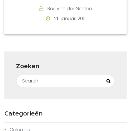
De overige resultaten (tussen haakjes
Bas van der Grinten
groepsnummers):
Peter Schoeber(2D): 2e met 2 pnt
25 januari 2011
Bas van der Grinten(3P): ged. 2e met 1,5 pnt
Bertram Lietz (7A): 3e met 1,5 pnt
Piet Thijssen (4L): 3e met 1 pnt
Jean-Paul Joosten (7E): 3e met 1 pnt
Nico van der Hoogt (5E): 4e met 1 pnt
Boeb Jacobs (8C): 4e met 1 pnt
Zoeken
Henk van Gool (1A): 4e met 0 pnt
Peter Timmermans (9N): 4e met 0 pnt
Search for:
Search
Verder deden Boeb Jacobs, Kim Clabbers
en Harald Blankertz mee aan de dag-
vierkampen (direct na de weekend-
vierkampen).
Categorieën
Kim bereikte hier in groep 6P de 2e plaats
met 2 punten, Boeb werd 3e in groep 8C
Columns
met 1 punt en Harald gedeeld 3e in groep