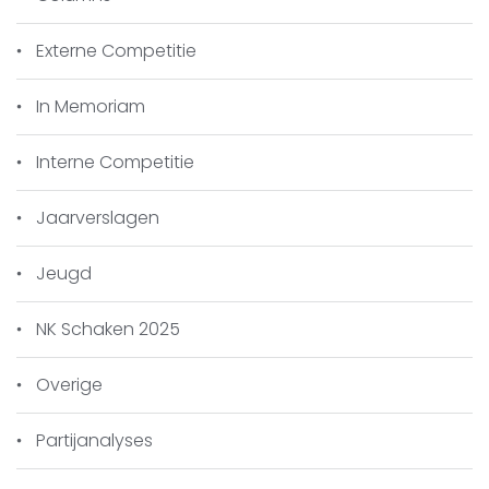
9D met 0,5 punt.
Externe Competitie
Hieronder enkele foto’s:
In Memoriam
Interne Competitie
Jaarverslagen
Jeugd
NK Schaken 2025
Overige
Partijanalyses