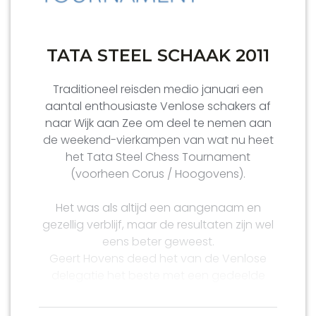
TATA STEEL SCHAAK 2011
Traditioneel reisden medio januari een
aantal enthousiaste Venlose schakers af
naar Wijk aan Zee om deel te nemen aan
de weekend-vierkampen van wat nu heet
het Tata Steel Chess Tournament
(voorheen Corus / Hoogovens).
Het was als altijd een aangenaam en
gezellig verblijf, maar de resultaten zijn wel
eens beter geweest.
Geert Hovens deed het van de Venlose
delegatie het beste met een gedeelde
eerste plaats in groep 3O met 2 punten.