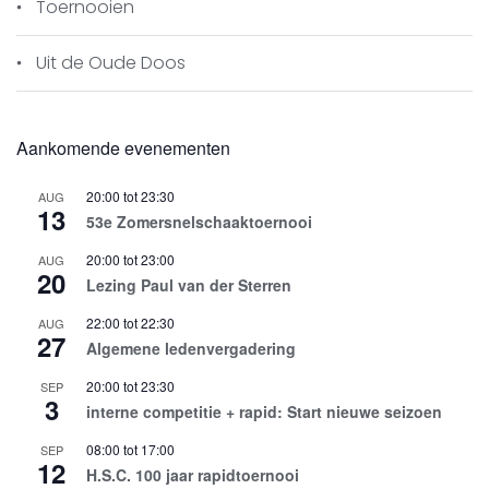
Toernooien
Uit de Oude Doos
Aankomende evenementen
Piet Thijssen (foto Frans Peeters)
20:00
tot
23:30
AUG
13
53e Zomersnelschaaktoernooi
20:00
tot
23:00
AUG
20
Lezing Paul van der Sterren
22:00
tot
22:30
AUG
27
Algemene ledenvergadering
20:00
tot
23:30
SEP
3
interne competitie + rapid: Start nieuwe seizoen
08:00
tot
17:00
SEP
12
H.S.C. 100 jaar rapidtoernooi