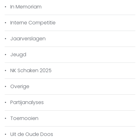
Vereniging.
In Memoriam
Hans: Proficiat!
Interne Competitie
De volledige uitslag:
Jaarverslagen
1. H. Everaars 16 punten
2. J. Jansen 15.5
Jeugd
3. S. Thijssen 15
4. J. Rievers 15
NK Schaken 2025
5. F. Breuers 13
6. G. van den Berg 11,5
Overige
7. P. Thijssen 10,5
8. F. Mertens 9,5
Partijanalyses
9. N. van der Hoogt 7,5
Toernooien
De volledige eindstanden van de interne
competitie staan
hier
.
Uit de Oude Doos