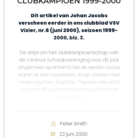
CLUBKAMPIOEN 1999-2000
Dit artikel van Johan Jacobs
verscheen eerder in ons clubblad VSV
Vizier, nr.6 (juni 2000), seizoen 1999-
2000, blz. 3.
De strijd om het clubkampioenschap van
de Venlose Schaakvereniging was dit jaar
ongemeen spannend. Na de eerste cyclus
waren er drie favorieten, Joop Jansen met
negen punten, Stephan Thijssen met acht
en een half punten en Hans Everaars met
acht punten.
Joop, die in de eerste cyclus praktisch
onverslaanbaar was- alleen Gerard van
Peter Smith
den Berg wist van Joop te winnen- kende
een zeer slechte start in de tweede cyclus.
22 juni 2000