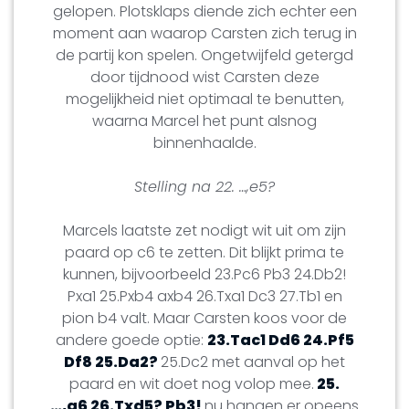
gelopen. Plotsklaps diende zich echter een
moment aan waarop Carsten zich terug in
de partij kon spelen. Ongetwijfeld getergd
door tijdnood wist Carsten deze
mogelijkheid niet optimaal te benutten,
waarna Marcel het punt alsnog
binnenhaalde.
Stelling na 22. …,e5?
Marcels laatste zet nodigt wit uit om zijn
paard op c6 te zetten. Dit blijkt prima te
kunnen, bijvoorbeeld 23.Pc6 Pb3 24.Db2!
Pxa1 25.Pxb4 axb4 26.Txa1 Dc3 27.Tb1 en
pion b4 valt. Maar Carsten koos voor de
andere goede optie:
23.Tac1 Dd6 24.Pf5
Df8 25.Da2?
25.Dc2 met aanval op het
paard en wit doet nog volop mee.
25.
…,g6 26.Txd5? Pb3!
nu hangen er opeens