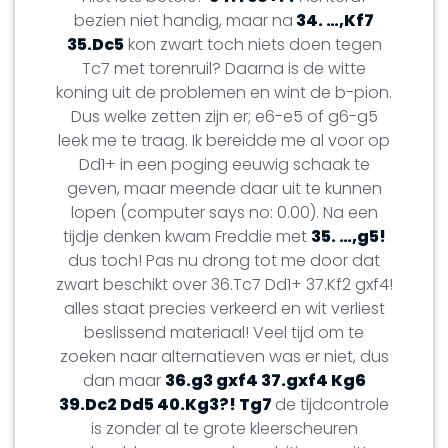
bezien niet handig, maar na
34. …,Kf7
35.Dc5
kon zwart toch niets doen tegen
Tc7 met torenruil? Daarna is de witte
koning uit de problemen en wint de b-pion.
Dus welke zetten zijn er; e6-e5 of g6-g5
leek me te traag. Ik bereidde me al voor op
Dd1+ in een poging eeuwig schaak te
geven, maar meende daar uit te kunnen
lopen (computer says no: 0.00). Na een
tijdje denken kwam Freddie met
35. …,g5!
dus toch! Pas nu drong tot me door dat
zwart beschikt over 36.Tc7 Dd1+ 37.Kf2 gxf4!
alles staat precies verkeerd en wit verliest
beslissend materiaal! Veel tijd om te
zoeken naar alternatieven was er niet, dus
dan maar
36.g3 gxf4 37.gxf4 Kg6
39.Dc2 Dd5 40.Kg3?! Tg7
de tijdcontrole
is zonder al te grote kleerscheuren