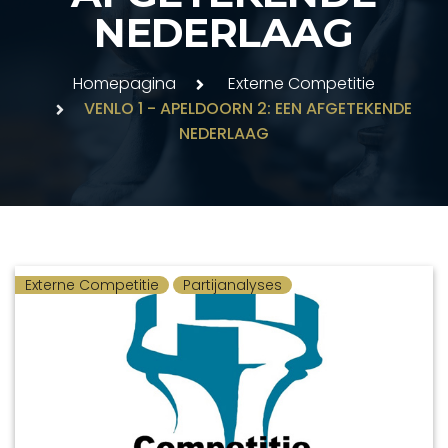
NEDERLAAG
Homepagina
Externe Competitie
VENLO 1 - APELDOORN 2: EEN AFGETEKENDE
NEDERLAAG
Externe Competitie
Partijanalyses