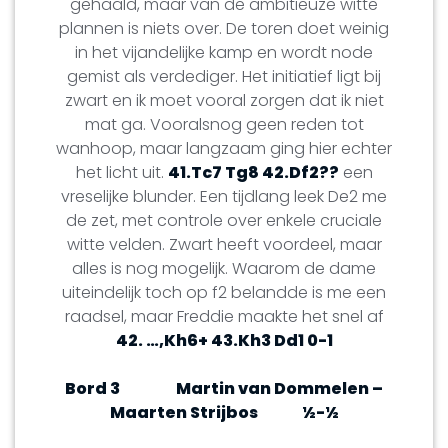
gehaald, maar van de ambitieuze witte
plannen is niets over. De toren doet weinig
in het vijandelijke kamp en wordt node
gemist als verdediger. Het initiatief ligt bij
zwart en ik moet vooral zorgen dat ik niet
mat ga. Vooralsnog geen reden tot
wanhoop, maar langzaam ging hier echter
het licht uit.
41.Tc7 Tg8 42.Df2??
een
vreselijke blunder. Een tijdlang leek De2 me
de zet, met controle over enkele cruciale
witte velden. Zwart heeft voordeel, maar
alles is nog mogelijk. Waarom de dame
uiteindelijk toch op f2 belandde is me een
raadsel, maar Freddie maakte het snel af
42. …,Kh6+ 43.Kh3 Dd1 0-1
Bord 3
Martin van Dommelen –
Maarten Strijbos
½-½