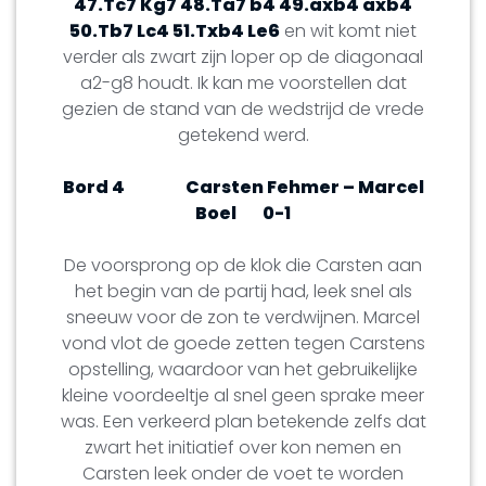
47.Tc7 Kg7 48.Ta7 b4 49.axb4 axb4
50.Tb7 Lc4 51.Txb4 Le6
en wit komt niet
verder als zwart zijn loper op de diagonaal
a2-g8 houdt. Ik kan me voorstellen dat
gezien de stand van de wedstrijd de vrede
getekend werd.
Bord 4
Carsten Fehmer – Marcel
Boel
0-1
De voorsprong op de klok die Carsten aan
het begin van de partij had, leek snel als
sneeuw voor de zon te verdwijnen. Marcel
vond vlot de goede zetten tegen Carstens
opstelling, waardoor van het gebruikelijke
kleine voordeeltje al snel geen sprake meer
was. Een verkeerd plan betekende zelfs dat
zwart het initiatief over kon nemen en
Carsten leek onder de voet te worden