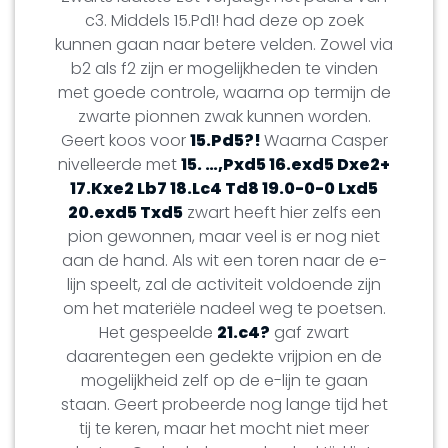
c3. Middels 15.Pd1! had deze op zoek
kunnen gaan naar betere velden. Zowel via
b2 als f2 zijn er mogelijkheden te vinden
met goede controle, waarna op termijn de
zwarte pionnen zwak kunnen worden.
Geert koos voor
15.Pd5?!
Waarna Casper
nivelleerde met
15. …,Pxd5 16.exd5 Dxe2+
17.Kxe2 Lb7 18.Lc4 Td8 19.0-0-0 Lxd5
20.exd5 Txd5
zwart heeft hier zelfs een
pion gewonnen, maar veel is er nog niet
aan de hand. Als wit een toren naar de e-
lijn speelt, zal de activiteit voldoende zijn
om het materiële nadeel weg te poetsen.
Het gespeelde
21.c4?
gaf zwart
daarentegen een gedekte vrijpion en de
mogelijkheid zelf op de e-lijn te gaan
staan. Geert probeerde nog lange tijd het
tij te keren, maar het mocht niet meer