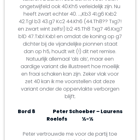
ongetwijfeld ook 40.Kh5 verleidelijk zijn. Nu
heeft zwart echter 40. …,Kb3 41.g6 Kxb2
42.Tg1 b3 43.g7 Kc2 44.Kh6 (44.Th8?? Txg7!
en zwart wint zelfs!) b2 45.Th8 Txg7 46.Kxg7
b1D 47.Txb1 Kxb1 en omdat de koning op g7
dichter bij de vijandelijke pionnen staat
dan op h5, houdt wit (!) dit net remise.
Natuurlijk allemaal ‘als als’, maar een
aardige variant die illustreert hoe moeilijk
en fraai schaken kan zijn. Zeker vlak voor
zet 40 kan ik me voorstellen dat deze
variant onder de oppervlakte verborgen
blijft.
Bord 8
Peter Schoeber – Laurens
Roelofs
½-½
Peter vertrouwde me voor de partij toe