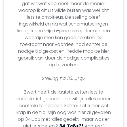
gaf wit wat voordeel, maar de manier
waarop ik dit uit wilde buiten was wellicht
iets te ambitieus. De stelling bleef
ingewikkeld en na wat schermutselingen
kreeg ik een vrije b-pion die op termijn een
woordje mee kon gaan spreken. De
zoektocht naar voordeel had echter de
nodige tijd gekost en Freddie maakte hier
gebruik van door de nodige complicaties
op te zoeken.
Stelling na 33. …,Lg7
Zwart heeft de laatste zetten iets te
speculatief gespeeld en wit lijkt alles onder
controle te hebben. Echter zat ik hier wel
krap in de tijd. Mijn oog was hier al gevallen
op 34.Dc5 met ‘alles gedekt’, maar was er
niet iets beters?
34.Tc8+?!
Achteraf