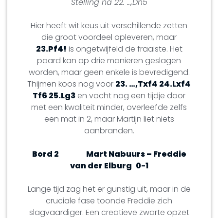
Stelling na 22. …,Dh5
Hier heeft wit keus uit verschillende zetten
die groot voordeel opleveren, maar
23.Pf4!
is ongetwijfeld de fraaiste. Het
paard kan op drie manieren geslagen
worden, maar geen enkele is bevredigend.
Thijmen koos nog voor
23. …,Txf4 24.Lxf4
Tf6 25.Lg3
en vocht nog een tijdje door
met een kwaliteit minder, overleefde zelfs
een mat in 2, maar Martijn liet niets
aanbranden.
Bord 2
Mart Nabuurs – Freddie
van der Elburg
0-1
Lange tijd zag het er gunstig uit, maar in de
cruciale fase toonde Freddie zich
slagvaardiger. Een creatieve zwarte opzet