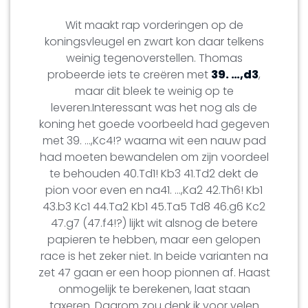
Wit maakt rap vorderingen op de
koningsvleugel en zwart kon daar telkens
weinig tegenoverstellen. Thomas
probeerde iets te creëren met
39. …,d3
,
maar dit bleek te weinig op te
leveren.Interessant was het nog als de
koning het goede voorbeeld had gegeven
met 39. …,Kc4!? waarna wit een nauw pad
had moeten bewandelen om zijn voordeel
te behouden 40.Td1! Kb3 41.Td2 dekt de
pion voor even en na41. …,Ka2 42.Th6! Kb1
43.b3 Kc1 44.Ta2 Kb1 45.Ta5 Td8 46.g6 Kc2
47.g7 (47.f4!?) lijkt wit alsnog de betere
papieren te hebben, maar een gelopen
race is het zeker niet. In beide varianten na
zet 47 gaan er een hoop pionnen af. Haast
onmogelijk te berekenen, laat staan
taxeren. Daarom zou denk ik voor velen