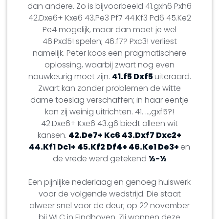
dan andere. Zo is bijvoorbeeld 41.gxh6 Pxh6
42.Dxe6+ Kxe6 43.Pe3 Pf7 44.Kf3 Pd6 45.Ke2
Pe4 mogelijk, maar dan moet je wel
46.Pxd5! spelen; 46.f7? Pxc3! verliest
namelijk. Peter koos een pragmatischere
oplossing, waarbij zwart nog even
nauwkeurig moet zijn.
41.f5 Dxf5
uiteraard.
Zwart kan zonder problemen de witte
dame toeslag verschaffen; in haar eentje
kan zij weinig uitrichten. 41. …,gxf5?!
42.Dxe6+ Kxe6 43.g6 biedt alleen wit
kansen.
42.De7+ Kc6 43.Dxf7 Dxc2+
44.Kf1 Dc1+ 45.Kf2 Df4+ 46.Ke1 De3+
en
de vrede werd getekend
½-½
Een pijnlijke nederlaag en genoeg huiswerk
voor de volgende wedstrijd. Die staat
alweer snel voor de deur; op 22 november
bij WLC in Eindhoven. Zij wonnen deze