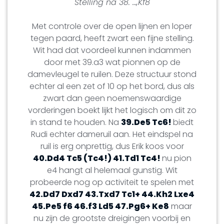
Stelling na 38. …,Kf8
Met controle over de open lijnen en loper
tegen paard, heeft zwart een fijne stelling.
Wit had dat voordeel kunnen indammen
door met 39.a3 wat pionnen op de
damevleugel te ruilen. Deze structuur stond
echter al een zet of 10 op het bord, dus als
zwart dan geen noemenswaardige
vorderingen boekt lijkt het logisch om dit zo
in stand te houden. Na
39.De5 Tc6!
biedt
Rudi echter dameruil aan. Het eindspel na
ruil is erg onprettig, dus Erik koos voor
40.Dd4 Tc5 (Tc4!) 41.Td1 Tc4!
nu pion
e4 hangt al helemaal gunstig. Wit
probeerde nog op activiteit te spelen met
42.Dd7 Dxd7 43.Txd7 Tc1+ 44.Kh2 Lxe4
45.Pe5 f6 46.f3 Ld5 47.Pg6+ Ke8
maar
nu zijn de grootste dreigingen voorbij en