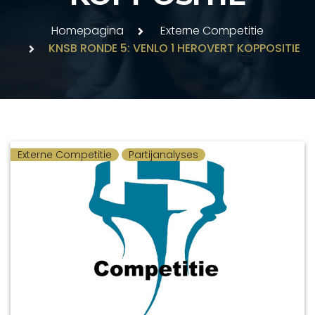
Homepagina
Externe Competitie
KNSB RONDE 5: VENLO 1 HEROVERT KOPPOSITIE
Externe Competitie
Partijanalyses