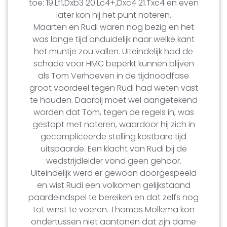
toe: 19.Lf1,Dxb3 20.Lc4+,Dxc4 21.Txc4 en even
later kon hij het punt noteren.
Maarten en Rudi waren nog bezig en het
was lange tijd onduidelijk naar welke kant
het muntje zou vallen. Uiteindelijk had de
schade voor HMC beperkt kunnen blijven
als Tom Verhoeven in de tijdnoodfase
groot voordeel tegen Rudi had weten vast
te houden. Daarbij moet wel aangetekend
worden dat Tom, tegen de regels in, was
gestopt met noteren, waardoor hij zich in
gecompliceerde stelling kostbare tijd
uitspaarde. Een klacht van Rudi bij de
wedstrijdleider vond geen gehoor.
Uiteindelijk werd er gewoon doorgespeeld
en wist Rudi een volkomen gelijkstaand
paardeindspel te bereiken en dat zelfs nog
tot winst te voeren. Thomas Mollema kon
ondertussen niet aantonen dat zijn dame