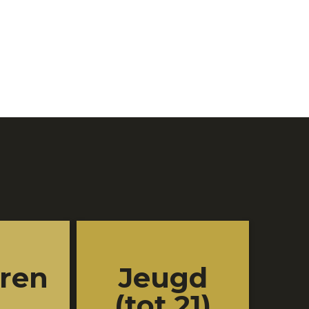
ren
Jeugd
(tot 21)