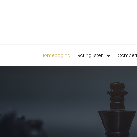
Homepagina
Ratinglijsten
Competi