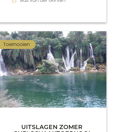
Bas van der Grinten
Toernooien
UITSLAGEN ZOMER