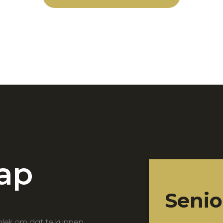
ap
Senio
plek om dat te kunnen