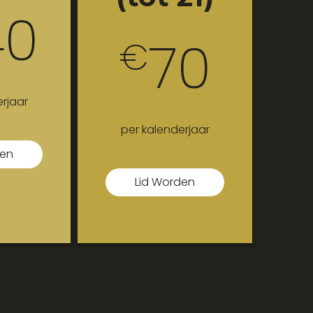
40
70
€
rjaar
per kalenderjaar
den
Lid Worden