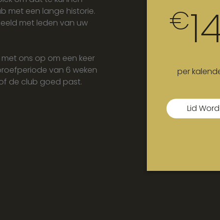
1
€
b met een lange historie.
peeld met leden van uw
 met ons op om een keer
n proefperiode van 6 weken
per kalende
of de club goed past.
Lid Wor