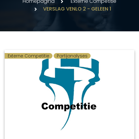
Homepagina
Externe Competitie
VERSLAG VENLO 2 - GELEEN 1
Externe Competitie
Partijanalyses