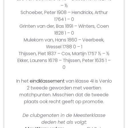
– ½
Schoeber, Peter 1908 – Hendrickx, Arthur
1764 1 – 0
Grinten van der, Bas 1891 – Winters, Coen
1828 1 – 0
Mulekom van, Hans 1860 – Veerbeek,
Wessel 1788 0 – 1
Thijssen, Piet 1837 – Cox, Martijn 1757 ½ – ½
Ekker, Laurens 1678 – Thijssen, Peter 1635 1 –
0
In het
eindklassement
van klasse 4I is Venlo
2 tweede geworden met veertien
matchpunten. Misschien dat de tweede
plaats ook recht geeft op promotie.
De clubgenoten in de Meesterklasse
deden het als volgt: