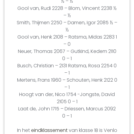
½ – ½
Gool van, Rudi 2228 – Blom, Vincent 2238 ½
– ½
Smith, Thijmen 2250 – Damen, Igor 2085 ½ –
½
Gool van, Henk 2108 – Ratsma, Midas 2283 1
– 0
Neuer, Thomas 2067 – Gutkind, Kedem 2110
0 – 1
Busch, Christian – 2131 Ratsma, Rosa 2254 0
– 1
Mertens, Frans 1960 – Schouten, Henk 2122 0
– 1
Hoogt van der, Nico 1754 -Jongste, David
2105 0 – 1
Laat de, John 1715 – Driessen, Marcus 2092
0 – 1
In het
eindklassement
van klasse 1B is Venlo