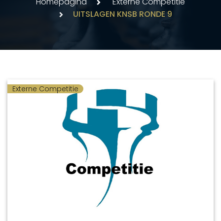
Homepagina
Externe Competitie
UITSLAGEN KNSB RONDE 9
Externe Competitie