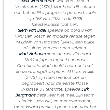
Max Warmerdam
won van FM Rein
Verstraeten (2376). Max heeft dit seizoen
een behoorlijke progressie getoond, zoals
zijn TPR van 2623 in de KNSB
Meesterklasse laat zien.
Siem van Dael
speelde op bord 8 van
HMC Den Bosch en maakte remise tegen
IM Edwin van Haastert (2445), een puike
afsluiting van een goed seizoen.
Mart Nabuurs
speelde met zijn team
Stukkenjagers tegen Kennemer
Combinatie. Mart deelde het punt met
kersvers Jeugdkampioen IM Liam Vrolijk
(2473), zijn team verloor ook en
degradeert naar de eerste klasse.
In klasse 3H tenslotte, speelde
Dirk
Bergmans
deze keer niet mee. Zijn team
Blerick 1 won wel, en met overmacht,
maar kwam precies 1 punt tekort voor het