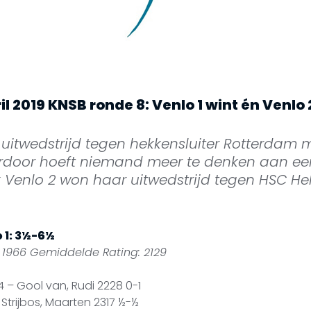
il 2019 KNSB ronde 8: Venlo 1 wint én Venlo 
e uitwedstrijd tegen hekkensluiter Rotterdam
door hoeft niemand meer te denken aan ee
 Venlo 2 won haar uitwedstrijd tegen HSC He
 1: 3½-6½
 1966 Gemiddelde Rating: 2129
24 – Gool van, Rudi 2228 0-1
 Strijbos, Maarten 2317 ½-½