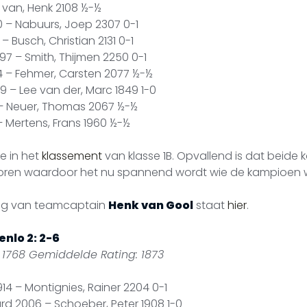
ol van, Henk 2108 ½-½
0 – Nabuurs, Joep 2307 0-1
– Busch, Christian 2131 0-1
97 – Smith, Thijmen 2250 0-1
4 – Fehmer, Carsten 2077 ½-½
929 – Lee van der, Marc 1849 1-0
 – Neuer, Thomas 2067 ½-½
 Mertens, Frans 1960 ½-½
e in het
klassement
van klasse 1B. Opvallend is dat beide 
loren waardoor het nu spannend wordt wie de kampioen 
lag van teamcaptain
Henk van Gool
staat
hier
.
nlo 2: 2-6
 1768 Gemiddelde Rating: 1873
14 – Montignies, Rainer 2204 0-1
rd 2006 – Schoeber, Peter 1908 1-0