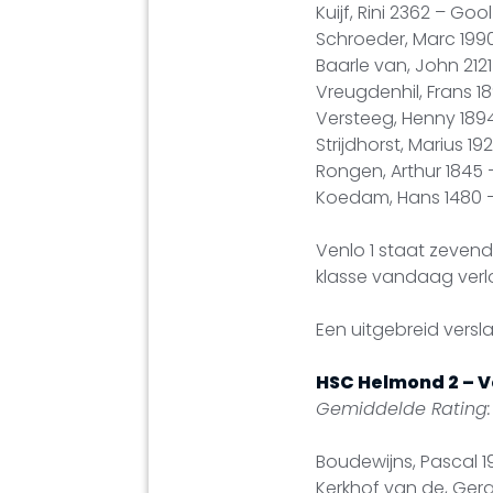
Kuijf, Rini 2362 – Go
Schroeder, Marc 199
Baarle van, John 2121 
Vreugdenhil, Frans 18
Versteeg, Henny 189
Strijdhorst, Marius 1
Rongen, Arthur 1845
Koedam, Hans 1480 –
Venlo 1 staat zevend
klasse vandaag ver
Een uitgebreid vers
HSC Helmond 2 – Ve
Gemiddelde Rating:
Boudewijns, Pascal 19
Kerkhof van de, Gera