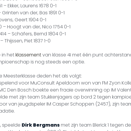
1 – Ekker, Laurens 1678 0-1
– Grinten van der, Bas 1891 0-1
Hovens, Geert 1904 0-1
0 – Hoogt van der, Nico 1754 0-1
414 – Schäfers, Bernd 1804 0-1
 Thijssen, Piet 1837 1-0
 in het
klassement
van klasse 4I met één punt achterstan
mpioenschap is nog steeds een optie.
 Meesterklasse deden het als volgt:
spelend voor MuConsult Apeldoorn won van FM Zyon Kolle
HMC Den Bosch boekte een fraaie overwinning op IM Valent
lde met zijn team Stukkenjagers op bord 2 tegen kampioe
erloor van jeugdspeler IM Casper Schoppen (2457), zijn team
adatie.
e, speelde
Dirk Bergmans
met zijn team Blerick 1 tegen 