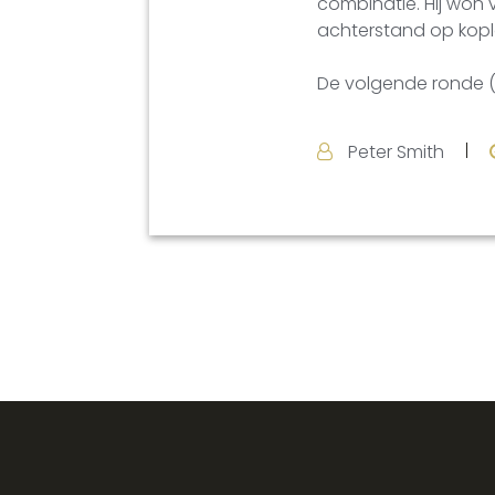
combinatie. Hij won 
achterstand op kopl
De volgende ronde (R9
Peter Smith