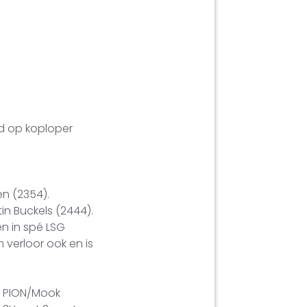
d op koploper
n (2354).
in Buckels (2444).
n in spé LSG
 verloor ook en is
de PION/Mook