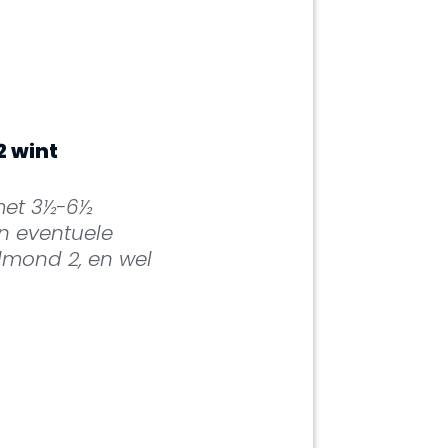
2 wint
 met 3½-6½
n eventuele
lmond 2, en wel