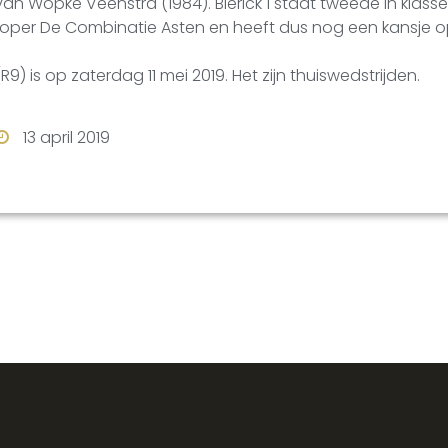
van Wopke Veenstra (1984). Blerick 1 staat tweede in klass
oper De Combinatie Asten en heeft dus nog een kansje
) is op zaterdag 11 mei 2019. Het zijn thuiswedstrijden.
13 april 2019