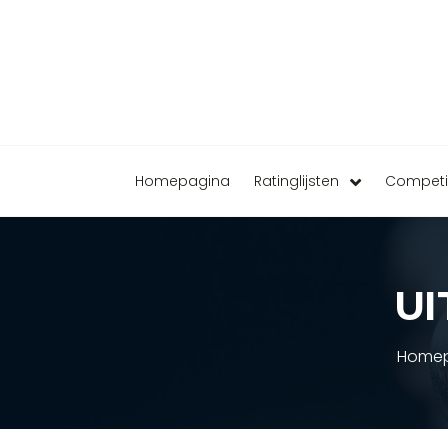
Homepagina
Ratinglijsten
Competi
UI
Homep