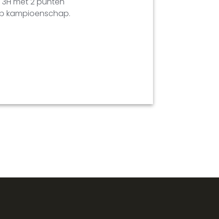
e 3H met 2 punten
 op kampioenschap.