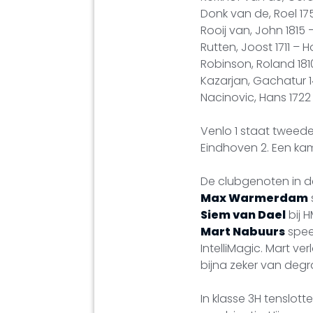
Donk van de, Roel 175
Rooij van, John 1815 
Rutten, Joost 1711 – 
Robinson, Roland 181
Kazarjan, Gachatur 1
Nacinovic, Hans 1722 –
Venlo 1 staat tweede
Eindhoven 2. Een ka
De clubgenoten in de
Max Warmerdam
Siem van Dael
bij 
Mart Nabuurs
spee
IntelliMagic. Mart v
bijna zeker van degr
In klasse 3H tenslott