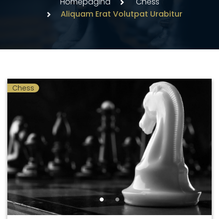
Homepagina
Chess
Aliquam Erat Volutpat Urabitur
Chess