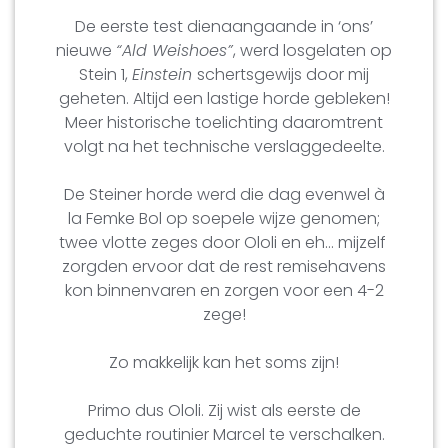
De eerste test dienaangaande in ‘ons’
nieuwe
“Ald Weishoes”
, werd losgelaten op
Stein 1,
Einstein
schertsgewijs door mij
geheten. Altijd een lastige horde gebleken!
Meer historische toelichting daaromtrent
volgt na het technische verslaggedeelte.
De Steiner horde werd die dag evenwel à
la Femke Bol op soepele wijze genomen;
twee vlotte zeges door Ololi en eh… mijzelf
zorgden ervoor dat de rest remisehavens
kon binnenvaren en zorgen voor een 4-2
zege!
Zo makkelijk kan het soms zijn!
Primo dus Ololi. Zij wist als eerste de
geduchte routinier Marcel te verschalken.