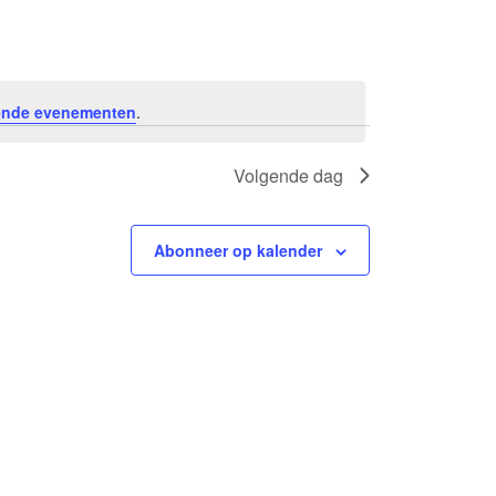
e
n
ende evenementen
.
e
Volgende dag
m
e
Abonneer op kalender
n
t
w
e