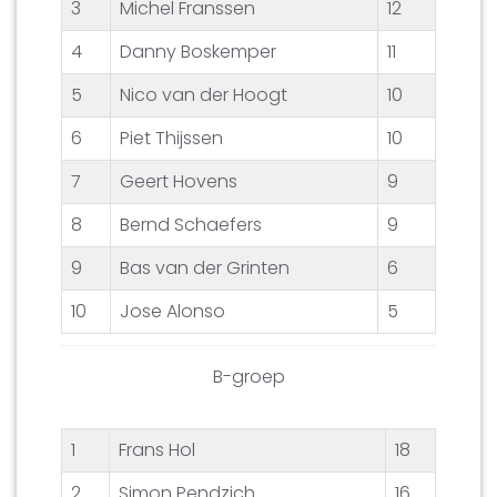
3
Michel Franssen
12
4
Danny Boskemper
11
5
Nico van der Hoogt
10
6
Piet Thijssen
10
7
Geert Hovens
9
8
Bernd Schaefers
9
9
Bas van der Grinten
6
10
Jose Alonso
5
B-groep
1
Frans Hol
18
2
Simon Pendzich
16