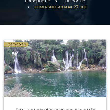
Homepagina
Toernooien
ZOMERSNELSCHAAK 27 JULI
Toernooien
De uitslag van afgelopen donderdag (3e