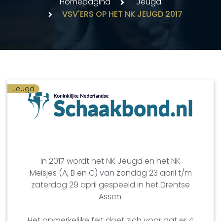
Homepagina
Jeugd
VSV'ERS OP HET NK JEUGD 2017
Jeugd
In 2017 wordt het NK Jeugd en het NK
Meisjes (A, B en C) van zondag 23 april t/m
zaterdag 29 april gespeeld in het Drentse
Assen.
Het opmerkelijke feit doet zich voor dat er 4