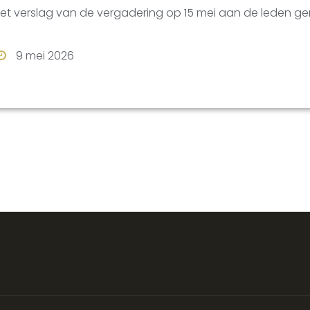
het verslag van de vergadering op 15 mei aan de leden ge
9 mei 2026