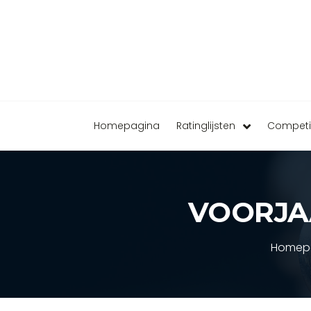
Homepagina
Ratinglijsten
Competi
VOORJAA
Homep