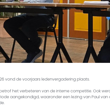
6 vond de voorjaars ledenvergadering plaats.
etrof het verbeteren van de interne competitie. Ook werd
ode aangekondigd, waaronder een lezing van Paul van d
de.