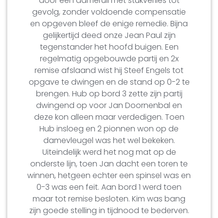
door een dameruil met stukverlies tot
gevolg, zonder voldoende compensatie
en opgeven bleef de enige remedie. Bijna
gelijkertijd deed onze Jean Paul zijn
tegenstander het hoofd buigen. Een
regelmatig opgebouwde partij en 2x
remise afslaand wist hij Steef Engels tot
opgave te dwingen en de stand op 0-2 te
brengen. Hub op bord 3 zette zijn partij
dwingend op voor Jan Doornenbal en
deze kon alleen maar verdedigen. Toen
Hub insloeg en 2 pionnen won op de
damevleugel was het wel bekeken.
Uiteindelijk werd het nog mat op de
onderste lijn, toen Jan dacht een toren te
winnen, hetgeen echter een spinsel was en
0-3 was een feit. Aan bord 1 werd toen
maar tot remise besloten. Kim was bang
zijn goede stelling in tijdnood te bederven.