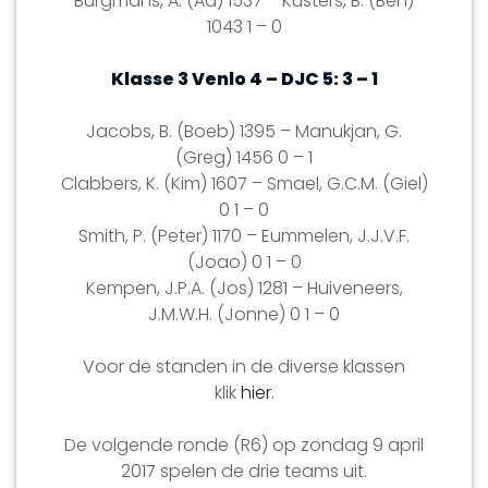
Burgmans, A. (Ad) 1537 – Kusters, B. (Ben)
1043 1 – 0
Klasse 3 Venlo 4 – DJC 5: 3 – 1
Jacobs, B. (Boeb) 1395 – Manukjan, G.
(Greg) 1456 0 – 1
Clabbers, K. (Kim) 1607 – Smael, G.C.M. (Giel)
0 1 – 0
Smith, P. (Peter) 1170 – Eummelen, J.J.V.F.
(Joao) 0 1 – 0
Kempen, J.P.A. (Jos) 1281 – Huiveneers,
J.M.W.H. (Jonne) 0 1 – 0
Voor de standen in de diverse klassen
klik
hier
.
De volgende ronde (R6) op zondag 9 april
2017 spelen de drie teams uit.