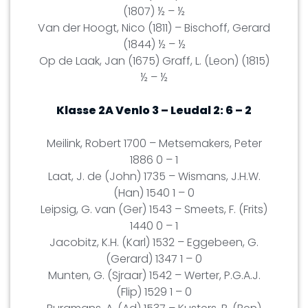
(1807) ½ – ½
Van der Hoogt, Nico (1811) – Bischoff, Gerard
(1844) ½ – ½
Op de Laak, Jan (1675) Graff, L. (Leon) (1815)
½ – ½
Klasse 2A Venlo 3 – Leudal 2: 6 – 2
Meilink, Robert 1700 – Metsemakers, Peter
1886 0 – 1
Laat, J. de (John) 1735 – Wismans, J.H.W.
(Han) 1540 1 – 0
Leipsig, G. van (Ger) 1543 – Smeets, F. (Frits)
1440 0 – 1
Jacobitz, K.H. (Karl) 1532 – Eggebeen, G.
(Gerard) 1347 1 – 0
Munten, G. (Sjraar) 1542 – Werter, P.G.A.J.
(Flip) 1529 1 – 0