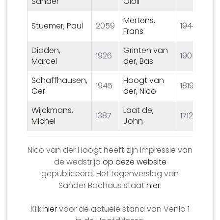
Sander
Ololi
Mertens,
Stuemer, Paul
2059
1944
1 – 
Frans
Didden,
Grinten van
1926
1905
1 – 
Marcel
der, Bas
Schaffhausen,
Hoogt van
1945
1819
1 – 
Ger
der, Nico
Wijckmans,
Laat de,
1387
1712
0 – 
Michel
John
Nico van der Hoogt heeft zijn impressie van
de wedstrijd
op deze website
gepubliceerd. Het tegenverslag van
Sander Bachaus staat
hier
.
Klik
hier
voor de actuele stand van Venlo 1