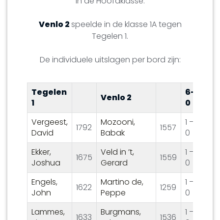
in de Hoofdklasse.
Venlo 2
speelde in de klasse 1A tegen
Tegelen 1.
De individuele uitslagen per bord zijn:
Tegelen
6-
Venlo 2
1
0
Vergeest,
Mozooni,
1 –
1792
1557
David
Babak
0
Ekker,
Veld in ’t,
1 –
1675
1559
Joshua
Gerard
0
Engels,
Martino de,
1 –
1622
1259
John
Peppe
0
Lammes,
Burgmans,
1 –
1633
1536