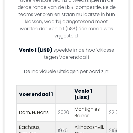
twee Venlose teams uitwedstrijden in de
derde ronde van de LiSB-competitie. Beide
teams verloren en staan nu laatste in hun
klassen, waarbij aangetekend moet
worden dat Venlo 1 (LiSB) één ronde was
vrijgesteld.
Venlo 1 (LiSB)
speelde in de hoofdklasse
tegen Voerendaal 1
De individuele uitslagen per bord zijn:
Venlo 1
Voerendaal 1
3½
(LiSB)
Montignies,
Dam, H. Hans
2020
2212
½ –
Rainer
Bachaus,
Alkhazashvili,
1976
2169
0 – 