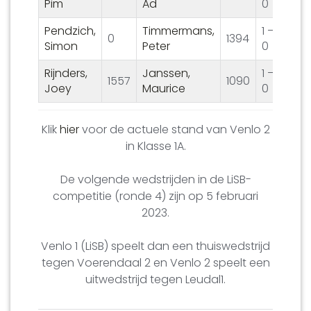
Pim
Ad
0
Pendzich,
Timmermans,
1 –
0
1394
Simon
Peter
0
Rijnders,
Janssen,
1 –
1557
1090
Joey
Maurice
0
Klik
hier
voor de actuele stand van Venlo 2
in Klasse 1A.
De volgende wedstrijden in de LiSB-
competitie (ronde 4) zijn op 5 februari
2023.
Venlo 1 (LiSB) speelt dan een thuiswedstrijd
tegen Voerendaal 2 en Venlo 2 speelt een
uitwedstrijd tegen Leudal1.