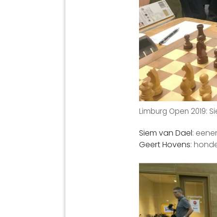
Limburg Open 2019: S
Siem van Dael
: eene
Geert Hovens
: honde