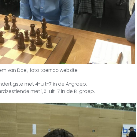
iem van Dael, foto toernooiwebsite
ndertigste met 4-uit-7 in de A-groep.
rdzestiende met 1,5-uit-7 in de B-groep.