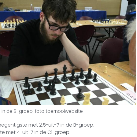
 in de B-groep, foto toernooiwebsite
nnegentigste met 2,5-uit-7 in de B-groep.
ste met 4-uit-7 in de C1-groep.