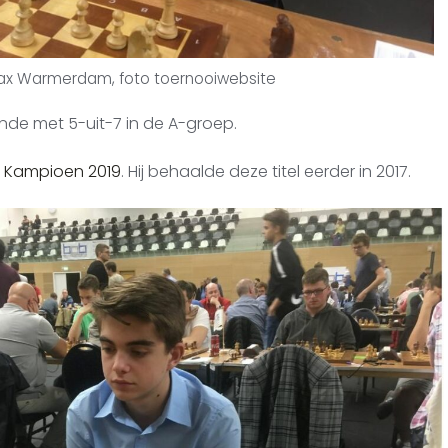
Max Warmerdam, foto toernooiwebsite
iende met 5-uit-7 in de A-groep.
s Kampioen 2019
. Hij behaalde deze titel eerder in 2017.