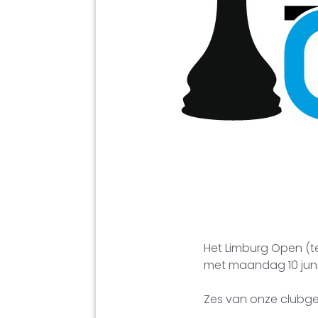
Het Limburg Open (te
met maandag 10 juni 
Zes van onze clubge