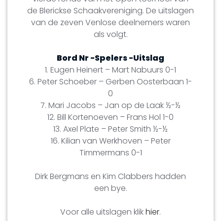
de Blerickse Schaakvereniging. De uitslagen
van de zeven Venlose deelnemers waren
als volgt.
Bord Nr -Spelers -Uitslag
1. Eugen Heinert – Mart Nabuurs 0-1
6. Peter Schoeber – Gerben Oosterbaan 1-
0
7. Mari Jacobs – Jan op de Laak ½-½
12. Bill Kortenoeven – Frans Hol 1-0
13. Axel Plate – Peter Smith ½-½
16. Kilian van Werkhoven – Peter
Timmermans 0-1
Dirk Bergmans en Kim Clabbers hadden
een bye.
Voor alle uitslagen klik
hier
.