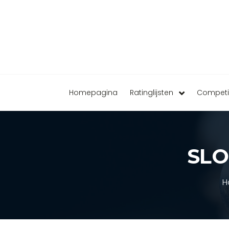
Homepagina
Ratinglijsten
Competi
SLO
H