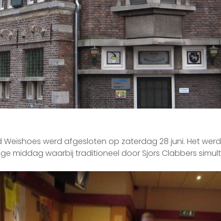
ld Weishoes werd afgesloten op zaterdag 28 juni. Het wer
ige middag waarbij traditioneel door Sjors Clabbers simu