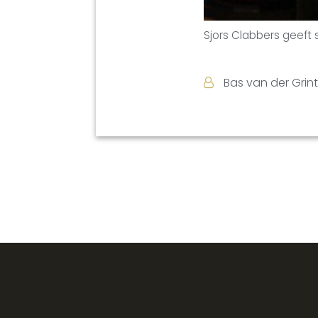
Sjors Clabbers geeft 
Bas van der Grin