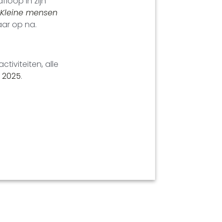
floop in zijn
Kleine mensen
aar op na.
iviteiten, alle
 2025
.