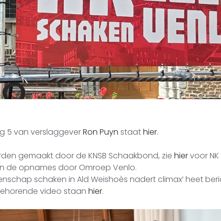
g 5 van verslaggever
Ron Puyn
staat
hier
.
erden gemaakt door de KNSB Schaakbond, zie
hier
voor NK 3
an de opnames door Omroep Venlo.
nschap schaken in Ald Weishoès nadert climax’ heet be
ijbehorende video staan
hier
.