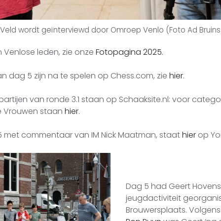
’t Veld wordt geïnterviewd door Omroep Venlo (Foto Ad Bruins
n Venlose leden, zie onze
Fotopagina 2025.
n dag 5 zijn na te spelen op Chess.com, zie
hier
.
artijen van ronde 3.1 staan op Schaaksite.nl: voor cate
ie Vrouwen staan
hier
.
5 met commentaar van IM Nick Maatman, staat
hier
op Yo
Dag 5 had Geert Hovens
jeugdactiviteit georganis
Brouwersplaats. Volgens