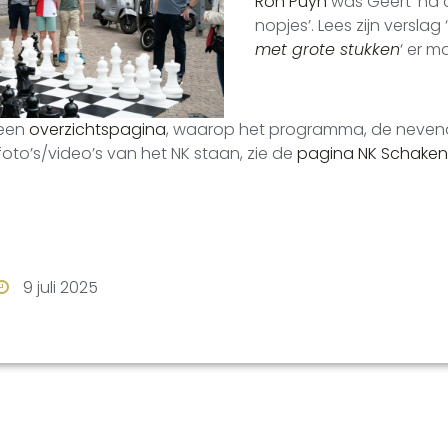
Ron Puyn
was Geert ‘na a
nopjes’. Lees zijn verslag ‘
met grote stukken
‘ er m
 een
overzichtspagina
, waarop het programma, de nevenact
oto’s/video’s van het NK staan, zie de
pagina NK Schaken
9 juli 2025