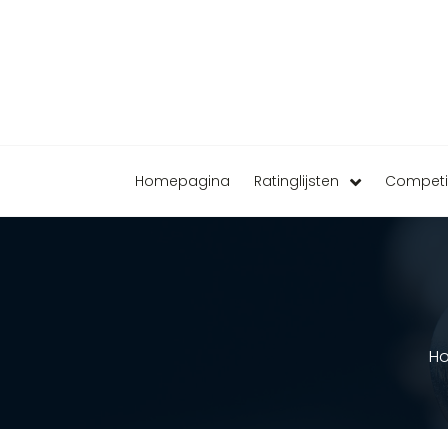
Homepagina
Ratinglijsten
Competi
H